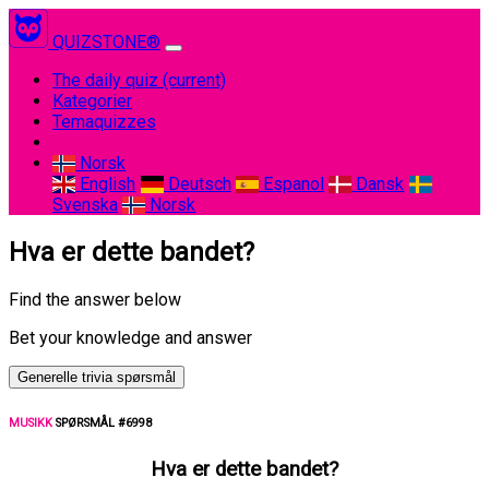
QUIZSTONE®
The daily quiz
(current)
Kategorier
Temaquizzes
Norsk
English
Deutsch
Espanol
Dansk
Svenska
Norsk
Hva er dette bandet?
Find the answer below
Bet your knowledge and answer
Generelle trivia spørsmål
MUSIKK
SPØRSMÅL #6998
Hva er dette bandet?