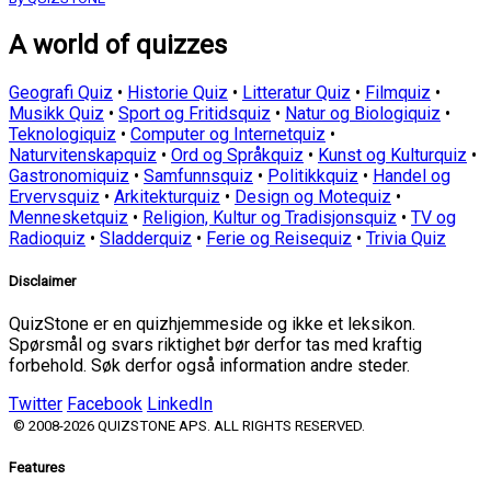
A world of quizzes
Geografi Quiz
•
Historie Quiz
•
Litteratur Quiz
•
Filmquiz
•
Musikk Quiz
•
Sport og Fritidsquiz
•
Natur og Biologiquiz
•
Teknologiquiz
•
Computer og Internetquiz
•
Naturvitenskapquiz
•
Ord og Språkquiz
•
Kunst og Kulturquiz
•
Gastronomiquiz
•
Samfunnsquiz
•
Politikkquiz
•
Handel og
Ervervsquiz
•
Arkitekturquiz
•
Design og Motequiz
•
Mennesketquiz
•
Religion, Kultur og Tradisjonsquiz
•
TV og
Radioquiz
•
Sladderquiz
•
Ferie og Reisequiz
•
Trivia Quiz
Disclaimer
QuizStone er en quizhjemmeside og ikke et leksikon.
Spørsmål og svars riktighet bør derfor tas med kraftig
forbehold. Søk derfor også information andre steder.
Twitter
Facebook
LinkedIn
© 2008-2026 QUIZSTONE APS. ALL RIGHTS RESERVED.
Features