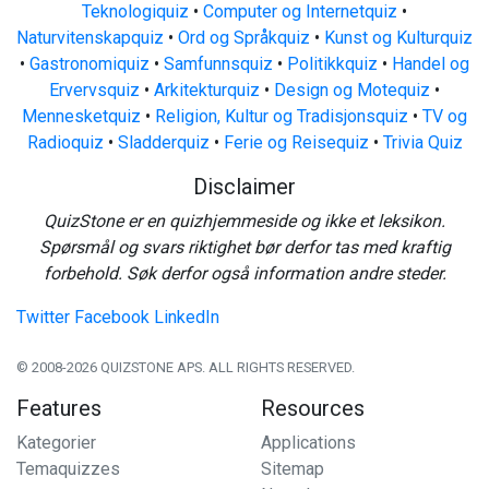
Teknologiquiz
•
Computer og Internetquiz
•
Naturvitenskapquiz
•
Ord og Språkquiz
•
Kunst og Kulturquiz
•
Gastronomiquiz
•
Samfunnsquiz
•
Politikkquiz
•
Handel og
Ervervsquiz
•
Arkitekturquiz
•
Design og Motequiz
•
Mennesketquiz
•
Religion, Kultur og Tradisjonsquiz
•
TV og
Radioquiz
•
Sladderquiz
•
Ferie og Reisequiz
•
Trivia Quiz
Disclaimer
QuizStone er en quizhjemmeside og ikke et leksikon.
Spørsmål og svars riktighet bør derfor tas med kraftig
forbehold. Søk derfor også information andre steder.
Twitter
Facebook
LinkedIn
© 2008-2026 QUIZSTONE APS. ALL RIGHTS RESERVED.
Features
Resources
Kategorier
Applications
Temaquizzes
Sitemap