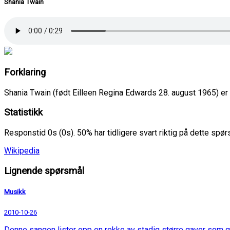
Shania Twain
Forklaring
Shania Twain (født Eilleen Regina Edwards 28. august 1965) er
Statistikk
Responstid 0s (0s). 50% har tidligere svart riktig på dette spø
Wikipedia
Lignende spørsmål
Musikk
2010-10-26
Denne sangen lister opp en rekke av stadig større gaver som g