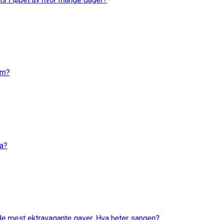
em?
va?
 de mest ektravagante gaver. Hva heter sangen?