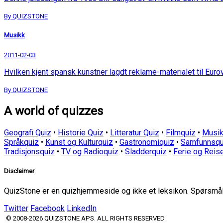
By QUIZSTONE
Musikk
2011-02-03
Hvilken kjent spansk kunstner lagdt reklame-materialet til Euro
By QUIZSTONE
A world of quizzes
Geografi Quiz
•
Historie Quiz
•
Litteratur Quiz
•
Filmquiz
•
Musik
Språkquiz
•
Kunst og Kulturquiz
•
Gastronomiquiz
•
Samfunnsqu
Tradisjonsquiz
•
TV og Radioquiz
•
Sladderquiz
•
Ferie og Reis
Disclaimer
QuizStone er en quizhjemmeside og ikke et leksikon. Spørsmål o
Twitter
Facebook
LinkedIn
© 2008-2026 QUIZSTONE APS. ALL RIGHTS RESERVED.