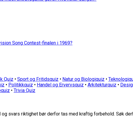
vision Song Contest-finalen i 1969?
k Quiz
•
Sport og Fritidsquiz
•
Natur og Biologiquiz
•
Teknologiqu
iz
•
Politikkquiz
•
Handel og Ervervsquiz
•
Arkitekturquiz
•
Desig
equiz
•
Trivia Quiz
g svars riktighet bør derfor tas med kraftig forbehold. Søk der