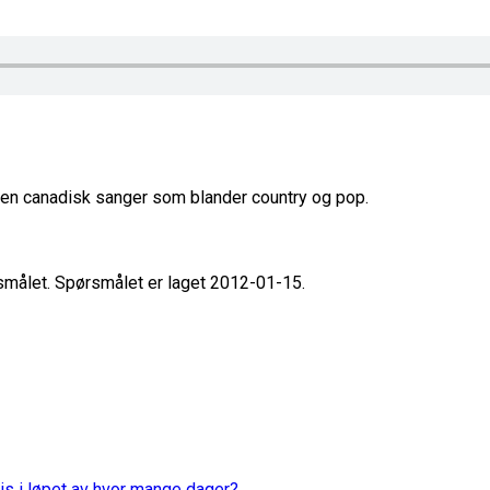
 en canadisk sanger som blander country og pop.
rsmålet. Spørsmålet er laget 2012-01-15.
is i løpet av hvor mange dager?