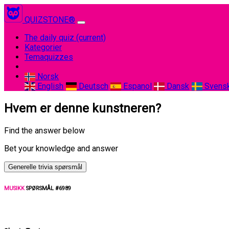
QUIZSTONE®
The daily quiz
(current)
Kategorier
Temaquizzes
Norsk
English
Deutsch
Espanol
Dansk
Svens
Hvem er denne kunstneren?
Find the answer below
Bet your knowledge and answer
Generelle trivia spørsmål
MUSIKK
SPØRSMÅL #6989