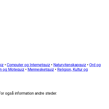
iz
•
Computer og Internetquiz
•
Naturvitenskapquiz
•
Ord og
n og Motequiz
•
Mennesketquiz
•
Religion, Kultur og
for også information andre steder.