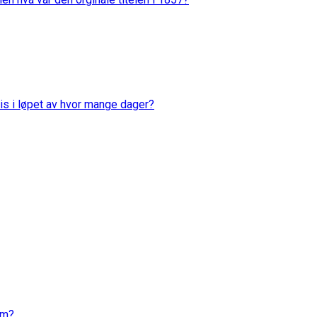
is i løpet av hvor mange dager?
em?