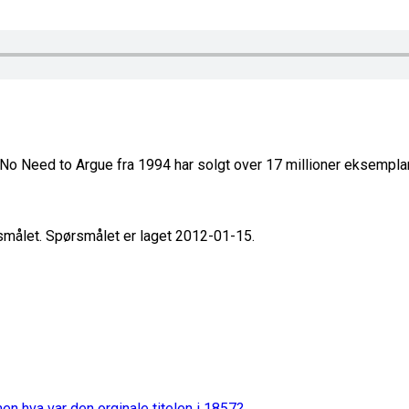
t No Need to Argue fra 1994 har solgt over 17 millioner eksemplar
rsmålet. Spørsmålet er laget 2012-01-15.
en hva var den orginale titelen i 1857?