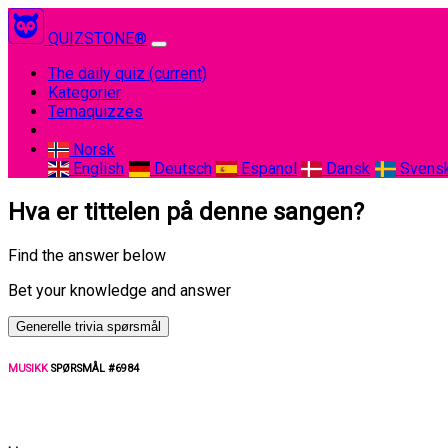
QUIZSTONE®
The daily quiz
(current)
Kategorier
Temaquizzes
Norsk
English
Deutsch
Espanol
Dansk
Svens
Hva er tittelen på denne sangen?
Find the answer below
Bet your knowledge and answer
Generelle trivia spørsmål
MUSIKK
SPØRSMÅL #6984