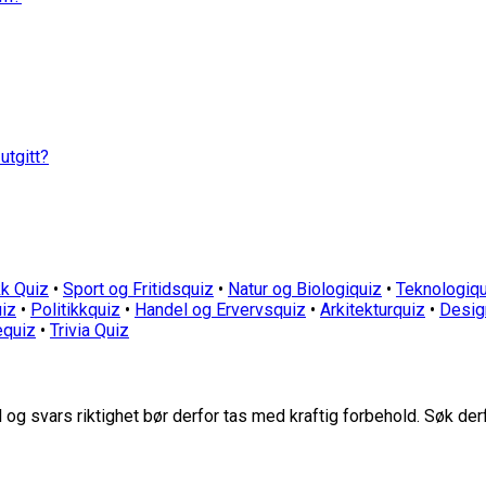
utgitt?
k Quiz
•
Sport og Fritidsquiz
•
Natur og Biologiquiz
•
Teknologiqu
iz
•
Politikkquiz
•
Handel og Ervervsquiz
•
Arkitekturquiz
•
Desig
equiz
•
Trivia Quiz
g svars riktighet bør derfor tas med kraftig forbehold. Søk der