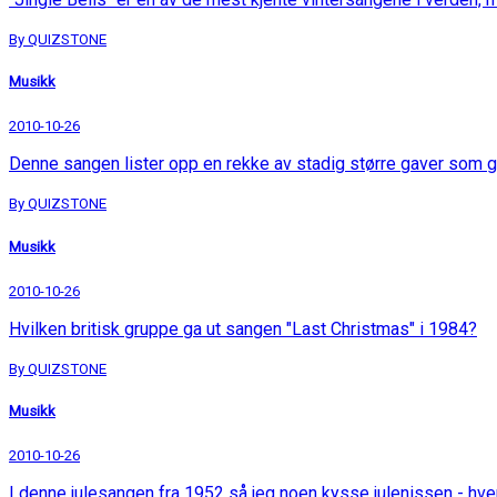
By QUIZSTONE
Musikk
2010-10-26
Denne sangen lister opp en rekke av stadig større gaver som g
By QUIZSTONE
Musikk
2010-10-26
Hvilken britisk gruppe ga ut sangen "Last Christmas" i 1984?
By QUIZSTONE
Musikk
2010-10-26
I denne julesangen fra 1952 så jeg noen kysse julenissen - hv