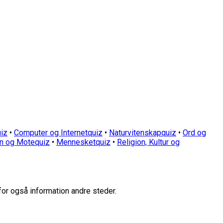
iz
•
Computer og Internetquiz
•
Naturvitenskapquiz
•
Ord og
n og Motequiz
•
Mennesketquiz
•
Religion, Kultur og
for også information andre steder.