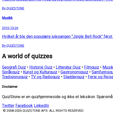
By QUIZSTONE
Musikk
2010-10-26
Hvilket år ble den populære julesangen "Jingle Bell Rock" først 
By QUIZSTONE
A world of quizzes
Geografi Quiz
•
Historie Quiz
•
Litteratur Quiz
•
Filmquiz
•
Musik
Språkquiz
•
Kunst og Kulturquiz
•
Gastronomiquiz
•
Samfunnsqu
Tradisjonsquiz
•
TV og Radioquiz
•
Sladderquiz
•
Ferie og Reis
Disclaimer
QuizStone er en quizhjemmeside og ikke et leksikon. Spørsmål o
Twitter
Facebook
LinkedIn
© 2008-2026 QUIZSTONE APS. ALL RIGHTS RESERVED.