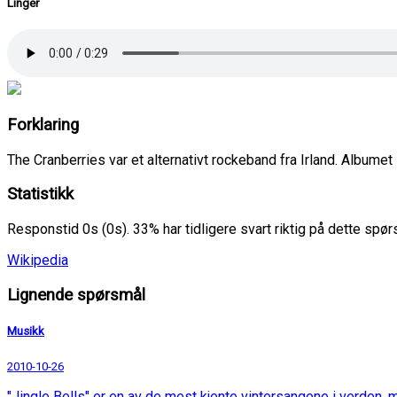
Linger
Forklaring
The Cranberries var et alternativt rockeband fra Irland. Albume
Statistikk
Responstid 0s (0s). 33% har tidligere svart riktig på dette spø
Wikipedia
Lignende spørsmål
Musikk
2010-10-26
"Jingle Bells" er en av de mest kjente vintersangene i verden, m