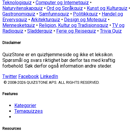
Teknologiquiz
•
Computer og Internetquiz
•
Naturvitenskapquiz
•
Ord og Språkquiz
•
Kunst og Kulturquiz
•
Gastronomiquiz
•
Samfunnsquiz
•
Politikkquiz
•
Handel og
Ervervsquiz
•
Arkitekturquiz
•
Design og Motequiz
•
Mennesketquiz
•
Religion, Kultur og Tradisjonsquiz
•
TV og
Radioquiz
•
Sladderquiz
•
Ferie og Reisequiz
•
Trivia Quiz
Disclaimer
QuizStone er en quizhjemmeside og ikke et leksikon.
Spørsmål og svars riktighet bør derfor tas med kraftig
forbehold. Søk derfor også information andre steder.
Twitter
Facebook
LinkedIn
© 2008-2026 QUIZSTONE APS. ALL RIGHTS RESERVED.
Features
Kategorier
Temaquizzes
Resources