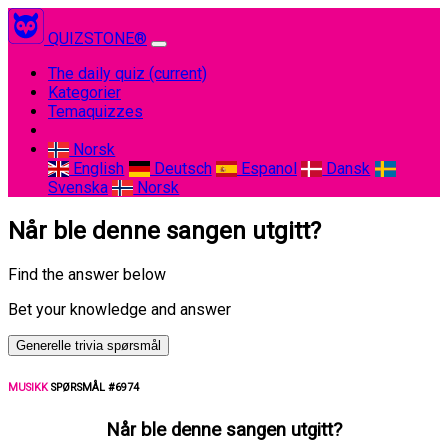
QUIZSTONE®
The daily quiz
(current)
Kategorier
Temaquizzes
Norsk
English
Deutsch
Espanol
Dansk
Svenska
Norsk
Når ble denne sangen utgitt?
Find the answer below
Bet your knowledge and answer
Generelle trivia spørsmål
MUSIKK
SPØRSMÅL #6974
Når ble denne sangen utgitt?