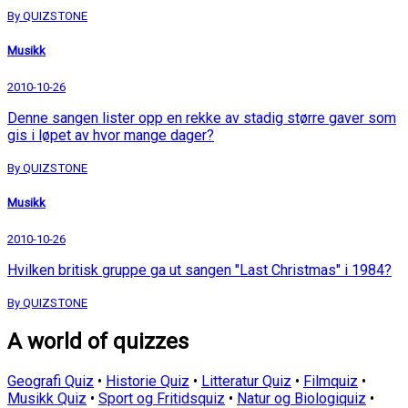
By QUIZSTONE
Musikk
2010-10-26
Denne sangen lister opp en rekke av stadig større gaver som
gis i løpet av hvor mange dager?
By QUIZSTONE
Musikk
2010-10-26
Hvilken britisk gruppe ga ut sangen "Last Christmas" i 1984?
By QUIZSTONE
A world of quizzes
Geografi Quiz
•
Historie Quiz
•
Litteratur Quiz
•
Filmquiz
•
Musikk Quiz
•
Sport og Fritidsquiz
•
Natur og Biologiquiz
•