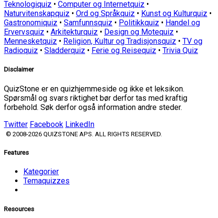
Teknologiquiz
•
Computer og Internetquiz
•
Naturvitenskapquiz
•
Ord og Språkquiz
•
Kunst og Kulturquiz
•
Gastronomiquiz
•
Samfunnsquiz
•
Politikkquiz
•
Handel og
Ervervsquiz
•
Arkitekturquiz
•
Design og Motequiz
•
Mennesketquiz
•
Religion, Kultur og Tradisjonsquiz
•
TV og
Radioquiz
•
Sladderquiz
•
Ferie og Reisequiz
•
Trivia Quiz
Disclaimer
QuizStone er en quizhjemmeside og ikke et leksikon.
Spørsmål og svars riktighet bør derfor tas med kraftig
forbehold. Søk derfor også information andre steder.
Twitter
Facebook
LinkedIn
© 2008-2026 QUIZSTONE APS. ALL RIGHTS RESERVED.
Features
Kategorier
Temaquizzes
Resources