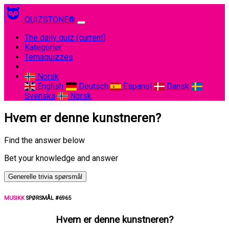
QUIZSTONE®
The daily quiz
(current)
Kategorier
Temaquizzes
Norsk
English
Deutsch
Espanol
Dansk
Svenska
Norsk
Hvem er denne kunstneren?
Find the answer below
Bet your knowledge and answer
Generelle trivia spørsmål
MUSIKK
SPØRSMÅL #6965
Hvem er denne kunstneren?