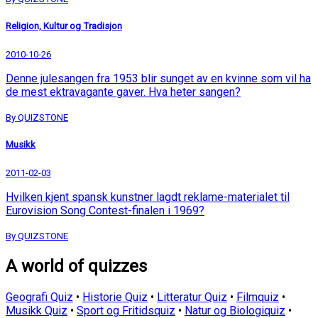
Religion, Kultur og Tradisjon
2010-10-26
Denne julesangen fra 1953 blir sunget av en kvinne som vil ha
de mest ektravagante gaver. Hva heter sangen?
By QUIZSTONE
Musikk
2011-02-03
Hvilken kjent spansk kunstner lagdt reklame-materialet til
Eurovision Song Contest-finalen i 1969?
By QUIZSTONE
A world of quizzes
Geografi Quiz
•
Historie Quiz
•
Litteratur Quiz
•
Filmquiz
•
Musikk Quiz
•
Sport og Fritidsquiz
•
Natur og Biologiquiz
•