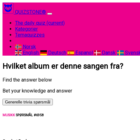
QUIZSTONE®
The daily quiz
(current)
Kategorier
Temaquizzes
Norsk
English
Deutsch
Espanol
Dansk
Svens
Hvilket album er denne sangen fra?
Find the answer below
Bet your knowledge and answer
Generelle trivia spørsmål
MUSIKK
SPØRSMÅL #6958