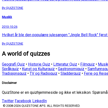
By QUIZSTONE
Musikk
2010-10-26
Hvilket år ble den populære julesangen "Jingle Bell Rock" først 
By QUIZSTONE
A world of quizzes
Geografi Quiz
•
Historie Quiz
•
Litteratur Quiz
•
Filmquiz
•
Musik
Språkquiz
•
Kunst og Kulturquiz
•
Gastronomiquiz
•
Samfunnsqu
Tradisjonsquiz
•
TV og Radioquiz
•
Sladderquiz
•
Ferie og Reis
Disclaimer
QuizStone er en quizhjemmeside og ikke et leksikon. Spørsmål o
Twitter
Facebook
LinkedIn
© 2008-2026 QUIZSTONE APS. ALL RIGHTS RESERVED.