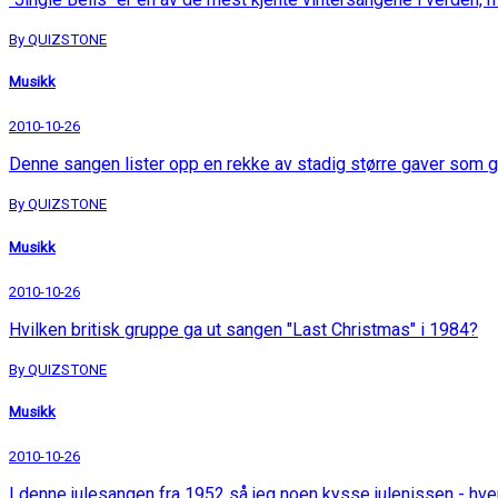
By QUIZSTONE
Musikk
2010-10-26
Denne sangen lister opp en rekke av stadig større gaver som g
By QUIZSTONE
Musikk
2010-10-26
Hvilken britisk gruppe ga ut sangen "Last Christmas" i 1984?
By QUIZSTONE
Musikk
2010-10-26
I denne julesangen fra 1952 så jeg noen kysse julenissen - hv