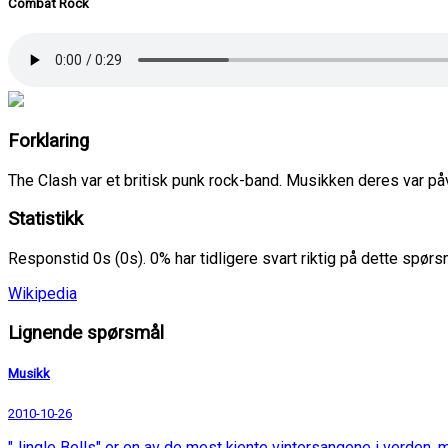
Combat Rock
Forklaring
The Clash var et britisk punk rock-band. Musikken deres var påv
Statistikk
Responstid 0s (0s). 0% har tidligere svart riktig på dette spør
Wikipedia
Lignende spørsmål
Musikk
2010-10-26
"Jingle Bells" er en av de mest kjente vintersangene i verden, m