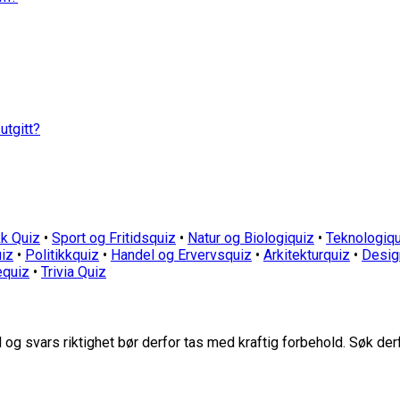
utgitt?
k Quiz
•
Sport og Fritidsquiz
•
Natur og Biologiquiz
•
Teknologiqu
iz
•
Politikkquiz
•
Handel og Ervervsquiz
•
Arkitekturquiz
•
Desig
equiz
•
Trivia Quiz
g svars riktighet bør derfor tas med kraftig forbehold. Søk der