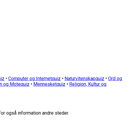
iz
•
Computer og Internetquiz
•
Naturvitenskapquiz
•
Ord og
n og Motequiz
•
Mennesketquiz
•
Religion, Kultur og
for også information andre steder.