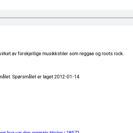
irket av forskjellige musikkstiler som reggae og roots rock.
smålet. Spørsmålet er laget 2012-01-14.
en hva var den orginale titelen i 1857?