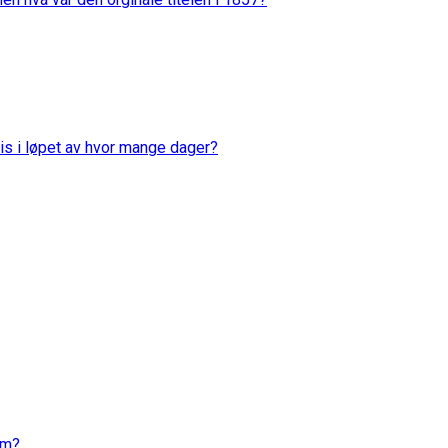
is i løpet av hvor mange dager?
em?