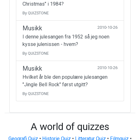
Christmas" i 1984?
By QUIZSTONE
Musikk
2010-10-26
I denne julesangen fra 1952 så jeg noen
kysse julenissen - hvem?
By QUIZSTONE
Musikk
2010-10-26
Hvilket år ble den populære julesangen
"Jingle Bell Rock" først utgitt?
By QUIZSTONE
A world of quizzes
Geografi Quiz
•
Historie Quiz
•
Litteratur Quiz
•
Filmquiz
•