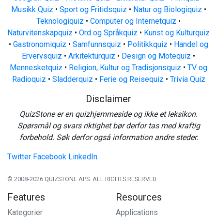
Musikk Quiz
•
Sport og Fritidsquiz
•
Natur og Biologiquiz
•
Teknologiquiz
•
Computer og Internetquiz
•
Naturvitenskapquiz
•
Ord og Språkquiz
•
Kunst og Kulturquiz
•
Gastronomiquiz
•
Samfunnsquiz
•
Politikkquiz
•
Handel og
Ervervsquiz
•
Arkitekturquiz
•
Design og Motequiz
•
Mennesketquiz
•
Religion, Kultur og Tradisjonsquiz
•
TV og
Radioquiz
•
Sladderquiz
•
Ferie og Reisequiz
•
Trivia Quiz
Disclaimer
QuizStone er en quizhjemmeside og ikke et leksikon.
Spørsmål og svars riktighet bør derfor tas med kraftig
forbehold. Søk derfor også information andre steder.
Twitter
Facebook
LinkedIn
© 2008-2026 QUIZSTONE APS. ALL RIGHTS RESERVED.
Features
Resources
Kategorier
Applications