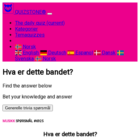
QUIZSTONE®
The daily quiz
(current)
Kategorier
Temaquizzes
Norsk
English
Deutsch
Espanol
Dansk
Svenska
Norsk
Hva er dette bandet?
Find the answer below
Bet your knowledge and answer
Generelle trivia spørsmål
MUSIKK
SPØRSMÅL #6925
Hva er dette bandet?