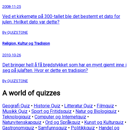
2008-11-25
Ved et kirkemøte på 300-tallet ble det bestemt et dato for
julen. Hvilket dato var dette?
By QUIZSTONE
Religion, Kultur og Tradisjon
2010-10-26
Det bringer hell å få brødstykket som har en mynt gjemt inne i
seg på julaften. Hvor er dette en tradisjon?
By QUIZSTONE
A world of quizzes
Geografi Quiz
•
Historie Quiz
•
Litteratur Quiz
•
Filmquiz
•
Musikk Quiz
•
Sport og Fritidsquiz
•
Natur og Biologiquiz
•
Teknologiquiz
•
Computer og Internetquiz
•
Naturvitenskapquiz
•
Ord og Språkquiz
•
Kunst og Kulturquiz
•
Gastronomiquiz
•
Samfunnsquiz
•
Politikkquiz
•
Handel og