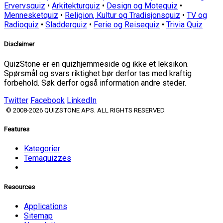
Ervervsquiz
•
Arkitekturquiz
•
Design og Motequiz
•
Mennesketquiz
•
Religion, Kultur og Tradisjonsquiz
•
TV og
Radioquiz
•
Sladderquiz
•
Ferie og Reisequiz
•
Trivia Quiz
Disclaimer
QuizStone er en quizhjemmeside og ikke et leksikon.
Spørsmål og svars riktighet bør derfor tas med kraftig
forbehold. Søk derfor også information andre steder.
Twitter
Facebook
LinkedIn
© 2008-2026 QUIZSTONE APS. ALL RIGHTS RESERVED.
Features
Kategorier
Temaquizzes
Resources
Applications
Sitemap