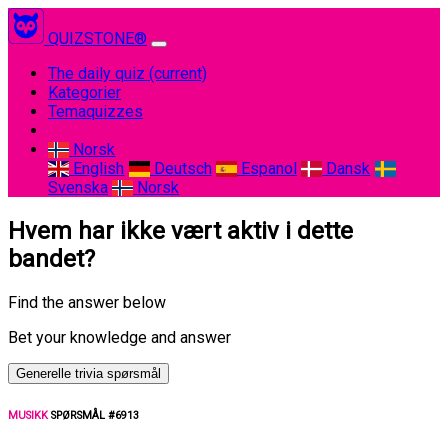
QUIZSTONE®
The daily quiz
(current)
Kategorier
Temaquizzes
Norsk
English
Deutsch
Espanol
Dansk
Svenska
Norsk
Hvem har ikke vært aktiv i dette
bandet?
Find the answer below
Bet your knowledge and answer
Generelle trivia spørsmål
MUSIKK
SPØRSMÅL #6913