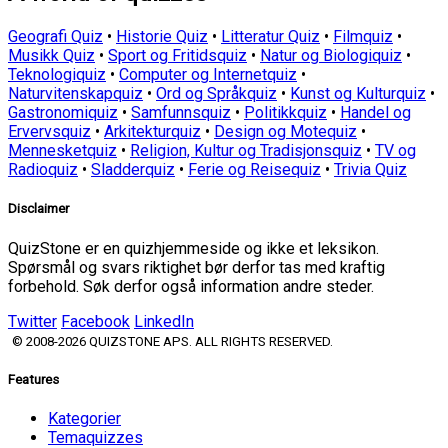
Geografi Quiz
•
Historie Quiz
•
Litteratur Quiz
•
Filmquiz
•
Musikk Quiz
•
Sport og Fritidsquiz
•
Natur og Biologiquiz
•
Teknologiquiz
•
Computer og Internetquiz
•
Naturvitenskapquiz
•
Ord og Språkquiz
•
Kunst og Kulturquiz
•
Gastronomiquiz
•
Samfunnsquiz
•
Politikkquiz
•
Handel og
Ervervsquiz
•
Arkitekturquiz
•
Design og Motequiz
•
Mennesketquiz
•
Religion, Kultur og Tradisjonsquiz
•
TV og
Radioquiz
•
Sladderquiz
•
Ferie og Reisequiz
•
Trivia Quiz
Disclaimer
QuizStone er en quizhjemmeside og ikke et leksikon.
Spørsmål og svars riktighet bør derfor tas med kraftig
forbehold. Søk derfor også information andre steder.
Twitter
Facebook
LinkedIn
© 2008-2026 QUIZSTONE APS. ALL RIGHTS RESERVED.
Features
Kategorier
Temaquizzes