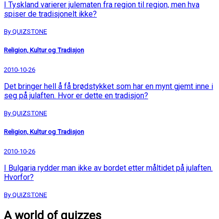
I Tyskland varierer julematen fra region til region, men hva
spiser de tradisjonelt ikke?
By QUIZSTONE
Religion, Kultur og Tradisjon
2010-10-26
Det bringer hell å få brødstykket som har en mynt gjemt inne i
seg på julaften. Hvor er dette en tradisjon?
By QUIZSTONE
Religion, Kultur og Tradisjon
2010-10-26
I Bulgaria rydder man ikke av bordet etter måltidet på julaften.
Hvorfor?
By QUIZSTONE
A world of quizzes