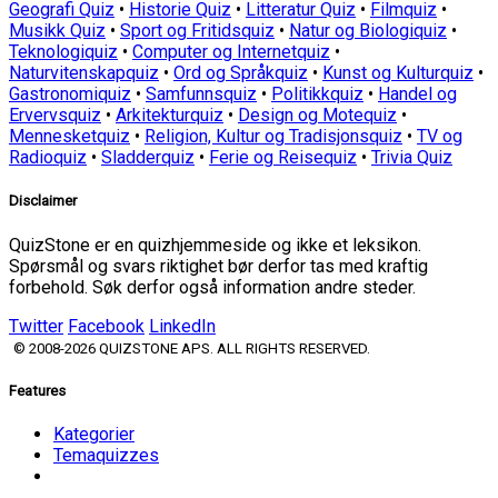
Geografi Quiz
•
Historie Quiz
•
Litteratur Quiz
•
Filmquiz
•
Musikk Quiz
•
Sport og Fritidsquiz
•
Natur og Biologiquiz
•
Teknologiquiz
•
Computer og Internetquiz
•
Naturvitenskapquiz
•
Ord og Språkquiz
•
Kunst og Kulturquiz
•
Gastronomiquiz
•
Samfunnsquiz
•
Politikkquiz
•
Handel og
Ervervsquiz
•
Arkitekturquiz
•
Design og Motequiz
•
Mennesketquiz
•
Religion, Kultur og Tradisjonsquiz
•
TV og
Radioquiz
•
Sladderquiz
•
Ferie og Reisequiz
•
Trivia Quiz
Disclaimer
QuizStone er en quizhjemmeside og ikke et leksikon.
Spørsmål og svars riktighet bør derfor tas med kraftig
forbehold. Søk derfor også information andre steder.
Twitter
Facebook
LinkedIn
© 2008-2026 QUIZSTONE APS. ALL RIGHTS RESERVED.
Features
Kategorier
Temaquizzes