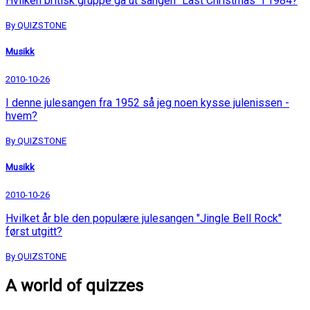
Hvilken britisk gruppe ga ut sangen "Last Christmas" i 1984?
By QUIZSTONE
Musikk
2010-10-26
I denne julesangen fra 1952 så jeg noen kysse julenissen -
hvem?
By QUIZSTONE
Musikk
2010-10-26
Hvilket år ble den populære julesangen "Jingle Bell Rock"
først utgitt?
By QUIZSTONE
A world of quizzes