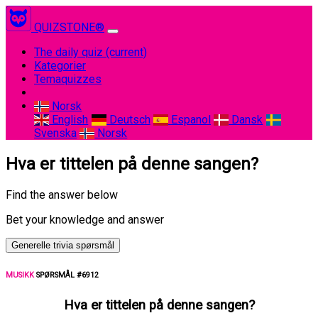
QUIZSTONE®
The daily quiz
(current)
Kategorier
Temaquizzes
Norsk
English
Deutsch
Espanol
Dansk
Svenska
Norsk
Hva er tittelen på denne sangen?
Find the answer below
Bet your knowledge and answer
Generelle trivia spørsmål
MUSIKK
SPØRSMÅL #6912
Hva er tittelen på denne sangen?