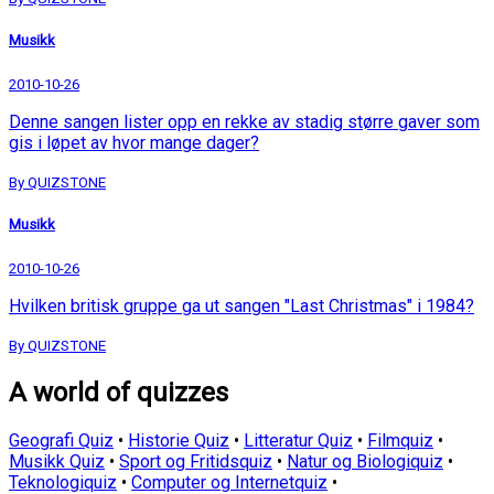
Musikk
2010-10-26
Denne sangen lister opp en rekke av stadig større gaver som
gis i løpet av hvor mange dager?
By QUIZSTONE
Musikk
2010-10-26
Hvilken britisk gruppe ga ut sangen "Last Christmas" i 1984?
By QUIZSTONE
A world of quizzes
Geografi Quiz
•
Historie Quiz
•
Litteratur Quiz
•
Filmquiz
•
Musikk Quiz
•
Sport og Fritidsquiz
•
Natur og Biologiquiz
•
Teknologiquiz
•
Computer og Internetquiz
•