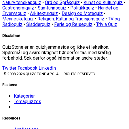
Naturvitenskapquiz
•
Ord og Språkquiz
•
Kunst og Kulturquiz
•
Gastronomiquiz
•
Samfunnsquiz
•
Politikkquiz
•
Handel og
Ervervsquiz
•
Arkitekturquiz
•
Design og Motequiz
•
Mennesketquiz
•
Religion, Kultur og Tradisjonsquiz
•
TV og
Radioquiz
•
Sladderquiz
•
Ferie og Reisequiz
•
Trivia Quiz
Disclaimer
QuizStone er en quizhjemmeside og ikke et leksikon.
Spørsmål og svars riktighet bør derfor tas med kraftig
forbehold. Søk derfor også information andre steder.
Twitter
Facebook
LinkedIn
© 2008-2026 QUIZSTONE APS. ALL RIGHTS RESERVED.
Features
Kategorier
Temaquizzes
Resources