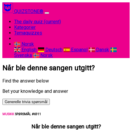
QUIZSTONE®
The daily quiz
(current)
Kategorier
Temaquizzes
Norsk
English
Deutsch
Espanol
Dansk
Svenska
Norsk
Når ble denne sangen utgitt?
Find the answer below
Bet your knowledge and answer
Generelle trivia spørsmål
MUSIKK
SPØRSMÅL #6911
Når ble denne sangen utgitt?