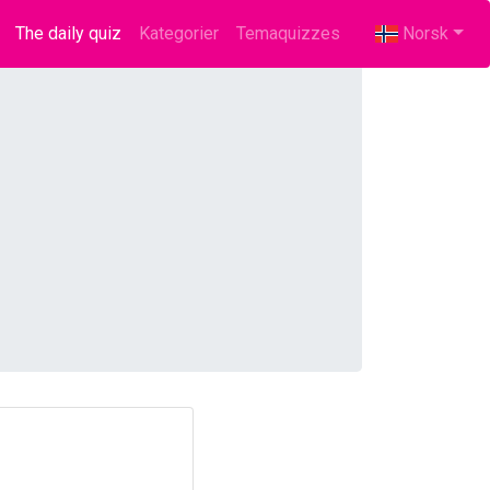
The daily quiz
(current)
Kategorier
Temaquizzes
Norsk