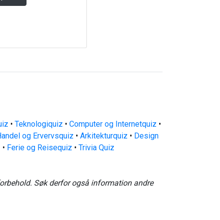
uiz
•
Teknologiquiz
•
Computer og Internetquiz
•
andel og Ervervsquiz
•
Arkitekturquiz
•
Design
z
•
Ferie og Reisequiz
•
Trivia Quiz
forbehold. Søk derfor også information andre