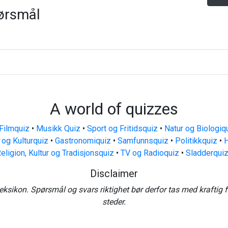
ørsmål
A world of quizzes
Filmquiz
•
Musikk Quiz
•
Sport og Fritidsquiz
•
Natur og Biologiq
 og Kulturquiz
•
Gastronomiquiz
•
Samfunnsquiz
•
Politikkquiz
•
H
eligion, Kultur og Tradisjonsquiz
•
TV og Radioquiz
•
Sladderqui
Disclaimer
eksikon. Spørsmål og svars riktighet bør derfor tas med kraftig 
steder.