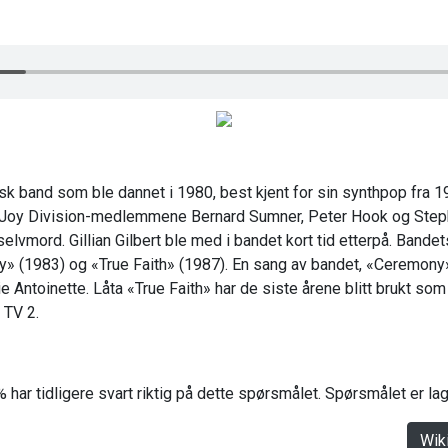
k band som ble dannet i 1980, best kjent for sin synthpop fra 19
re Joy Division-medlemmene Bernard Sumner, Peter Hook og Step
 selvmord. Gillian Gilbert ble med i bandet kort tid etterpå. Bandet
 (1983) og «True Faith» (1987). En sang av bandet, «Ceremony»,
e Antoinette. Låta «True Faith» har de siste årene blitt brukt som
 TV 2.
 har tidligere svart riktig på dette spørsmålet. Spørsmålet er l
Wik