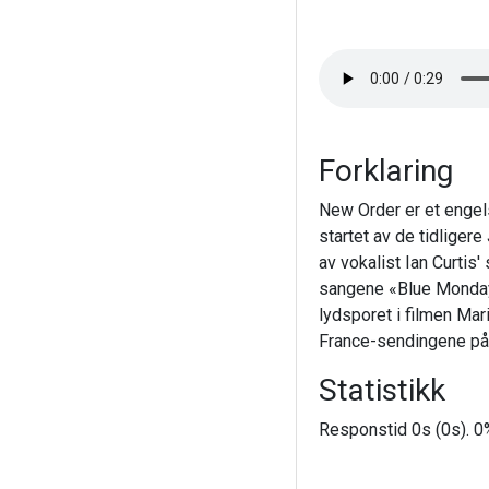
Forklaring
New Order er et engels
startet av de tidlige
av vokalist Ian Curtis'
sangene «Blue Monday»
lydsporet i filmen Mari
France-sendingene på
Statistikk
Responstid 0s (0s). 0%