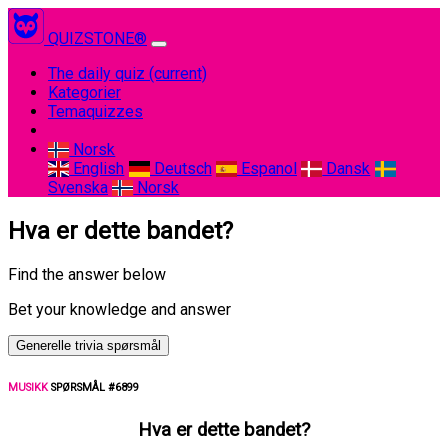
QUIZSTONE®
The daily quiz
(current)
Kategorier
Temaquizzes
Norsk
English
Deutsch
Espanol
Dansk
Svenska
Norsk
Hva er dette bandet?
Find the answer below
Bet your knowledge and answer
Generelle trivia spørsmål
MUSIKK
SPØRSMÅL #6899
Hva er dette bandet?