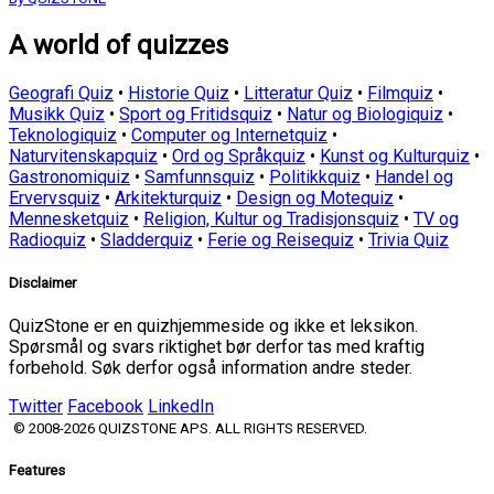
A world of quizzes
Geografi Quiz
•
Historie Quiz
•
Litteratur Quiz
•
Filmquiz
•
Musikk Quiz
•
Sport og Fritidsquiz
•
Natur og Biologiquiz
•
Teknologiquiz
•
Computer og Internetquiz
•
Naturvitenskapquiz
•
Ord og Språkquiz
•
Kunst og Kulturquiz
•
Gastronomiquiz
•
Samfunnsquiz
•
Politikkquiz
•
Handel og
Ervervsquiz
•
Arkitekturquiz
•
Design og Motequiz
•
Mennesketquiz
•
Religion, Kultur og Tradisjonsquiz
•
TV og
Radioquiz
•
Sladderquiz
•
Ferie og Reisequiz
•
Trivia Quiz
Disclaimer
QuizStone er en quizhjemmeside og ikke et leksikon.
Spørsmål og svars riktighet bør derfor tas med kraftig
forbehold. Søk derfor også information andre steder.
Twitter
Facebook
LinkedIn
© 2008-2026 QUIZSTONE APS. ALL RIGHTS RESERVED.
Features