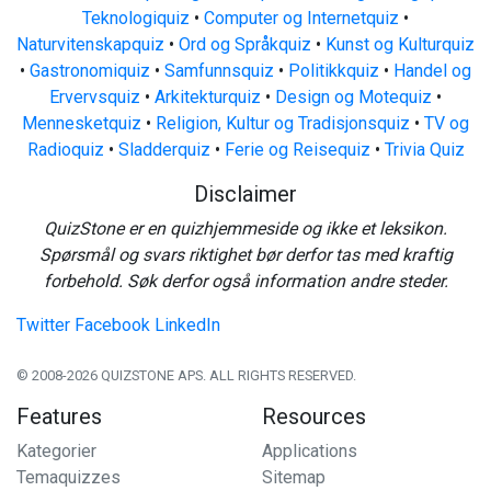
Teknologiquiz
•
Computer og Internetquiz
•
Naturvitenskapquiz
•
Ord og Språkquiz
•
Kunst og Kulturquiz
•
Gastronomiquiz
•
Samfunnsquiz
•
Politikkquiz
•
Handel og
Ervervsquiz
•
Arkitekturquiz
•
Design og Motequiz
•
Mennesketquiz
•
Religion, Kultur og Tradisjonsquiz
•
TV og
Radioquiz
•
Sladderquiz
•
Ferie og Reisequiz
•
Trivia Quiz
Disclaimer
QuizStone er en quizhjemmeside og ikke et leksikon.
Spørsmål og svars riktighet bør derfor tas med kraftig
forbehold. Søk derfor også information andre steder.
Twitter
Facebook
LinkedIn
© 2008-2026 QUIZSTONE APS. ALL RIGHTS RESERVED.
Features
Resources
Kategorier
Applications
Temaquizzes
Sitemap