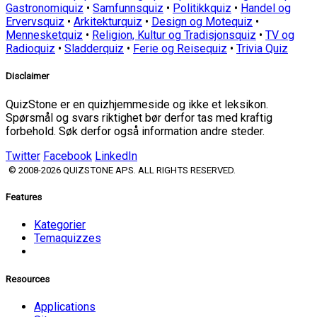
Gastronomiquiz
•
Samfunnsquiz
•
Politikkquiz
•
Handel og
Ervervsquiz
•
Arkitekturquiz
•
Design og Motequiz
•
Mennesketquiz
•
Religion, Kultur og Tradisjonsquiz
•
TV og
Radioquiz
•
Sladderquiz
•
Ferie og Reisequiz
•
Trivia Quiz
Disclaimer
QuizStone er en quizhjemmeside og ikke et leksikon.
Spørsmål og svars riktighet bør derfor tas med kraftig
forbehold. Søk derfor også information andre steder.
Twitter
Facebook
LinkedIn
© 2008-2026 QUIZSTONE APS. ALL RIGHTS RESERVED.
Features
Kategorier
Temaquizzes
Resources
Applications