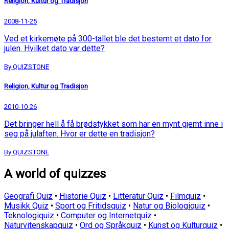
Religion, Kultur og Tradisjon
2008-11-25
Ved et kirkemøte på 300-tallet ble det bestemt et dato for
julen. Hvilket dato var dette?
By QUIZSTONE
Religion, Kultur og Tradisjon
2010-10-26
Det bringer hell å få brødstykket som har en mynt gjemt inne i
seg på julaften. Hvor er dette en tradisjon?
By QUIZSTONE
A world of quizzes
Geografi Quiz
•
Historie Quiz
•
Litteratur Quiz
•
Filmquiz
•
Musikk Quiz
•
Sport og Fritidsquiz
•
Natur og Biologiquiz
•
Teknologiquiz
•
Computer og Internetquiz
•
Naturvitenskapquiz
•
Ord og Språkquiz
•
Kunst og Kulturquiz
•