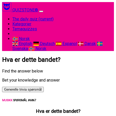
QUIZSTONE®
The daily quiz
(current)
Kategorier
Temaquizzes
Norsk
English
Deutsch
Espanol
Dansk
Svenska
Norsk
Hva er dette bandet?
Find the answer below
Bet your knowledge and answer
Generelle trivia spørsmål
MUSIKK
SPØRSMÅL #6867
Hva er dette bandet?