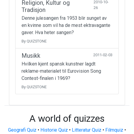
Religion, Kultur og
2010-10-
26
Tradisjon
Denne julesangen fra 1953 blir sunget av
en kvinne som vil ha de mest ektravagante
gaver. Hva heter sangen?
By QUIZSTONE
Musikk
2011-02-03
Hvilken kjent spansk kunstner lagdt
reklame-materialet til Eurovision Song
Contest-finalen i 1969?
By QUIZSTONE
A world of quizzes
Geografi Quiz
•
Historie Quiz
•
Litteratur Quiz
•
Filmquiz
•