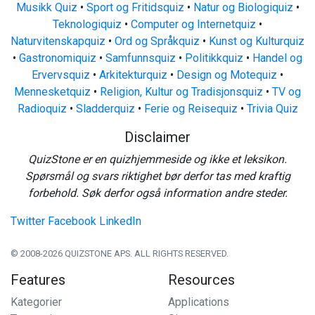
Musikk Quiz
•
Sport og Fritidsquiz
•
Natur og Biologiquiz
•
Teknologiquiz
•
Computer og Internetquiz
•
Naturvitenskapquiz
•
Ord og Språkquiz
•
Kunst og Kulturquiz
•
Gastronomiquiz
•
Samfunnsquiz
•
Politikkquiz
•
Handel og
Ervervsquiz
•
Arkitekturquiz
•
Design og Motequiz
•
Mennesketquiz
•
Religion, Kultur og Tradisjonsquiz
•
TV og
Radioquiz
•
Sladderquiz
•
Ferie og Reisequiz
•
Trivia Quiz
Disclaimer
QuizStone er en quizhjemmeside og ikke et leksikon.
Spørsmål og svars riktighet bør derfor tas med kraftig
forbehold. Søk derfor også information andre steder.
Twitter
Facebook
LinkedIn
© 2008-2026 QUIZSTONE APS. ALL RIGHTS RESERVED.
Features
Resources
Kategorier
Applications