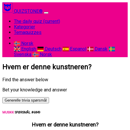
QUIZSTONE®
The daily quiz
(current)
Kategorier
Temaquizzes
Norsk
English
Deutsch
Espanol
Dansk
Svenska
Norsk
Hvem er denne kunstneren?
Find the answer below
Bet your knowledge and answer
Generelle trivia spørsmål
MUSIKK
SPØRSMÅL #6849
Hvem er denne kunstneren?