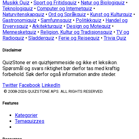
Musikk Quiz
•
Sport og Fritidsquiz
•
Natur og Biologiquiz
•
Teknologiquiz
•
Computer og Internetquiz
•
Naturvitenskapquiz
•
Ord og Språkquiz
•
Kunst og Kulturquiz
•
Gastronomiquiz
•
Samfunnsquiz
•
Politikkquiz
•
Handel og
Ervervsquiz
•
Arkitekturquiz
•
Design og Motequiz
•
Mennesketquiz
•
Religion, Kultur og Tradisjonsquiz
•
TV og
Radioquiz
•
Sladderquiz
•
Ferie og Reisequiz
•
Trivia Quiz
Disclaimer
QuizStone er en quizhjemmeside og ikke et leksikon.
Spørsmål og svars riktighet bør derfor tas med kraftig
forbehold. Søk derfor også information andre steder.
Twitter
Facebook
LinkedIn
© 2008-2026 QUIZSTONE APS. ALL RIGHTS RESERVED.
Features
Kategorier
Temaquizzes