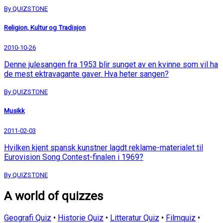
By QUIZSTONE
Religion, Kultur og Tradisjon
2010-10-26
Denne julesangen fra 1953 blir sunget av en kvinne som vil ha
de mest ektravagante gaver. Hva heter sangen?
By QUIZSTONE
Musikk
2011-02-03
Hvilken kjent spansk kunstner lagdt reklame-materialet til
Eurovision Song Contest-finalen i 1969?
By QUIZSTONE
A world of quizzes
Geografi Quiz
•
Historie Quiz
•
Litteratur Quiz
•
Filmquiz
•