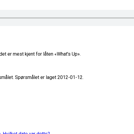
et er mest kjent for låten «What's Up».
rsmålet. Spørsmålet er laget 2012-01-12.
. Hvilket dato var dette?