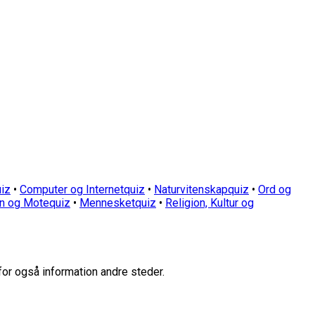
iz
•
Computer og Internetquiz
•
Naturvitenskapquiz
•
Ord og
n og Motequiz
•
Mennesketquiz
•
Religion, Kultur og
for også information andre steder.