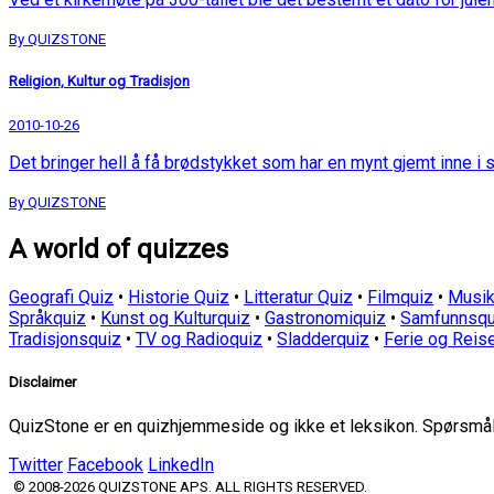
By QUIZSTONE
Religion, Kultur og Tradisjon
2010-10-26
Det bringer hell å få brødstykket som har en mynt gjemt inne i s
By QUIZSTONE
A world of quizzes
Geografi Quiz
•
Historie Quiz
•
Litteratur Quiz
•
Filmquiz
•
Musik
Språkquiz
•
Kunst og Kulturquiz
•
Gastronomiquiz
•
Samfunnsqu
Tradisjonsquiz
•
TV og Radioquiz
•
Sladderquiz
•
Ferie og Reis
Disclaimer
QuizStone er en quizhjemmeside og ikke et leksikon. Spørsmål o
Twitter
Facebook
LinkedIn
© 2008-2026 QUIZSTONE APS. ALL RIGHTS RESERVED.