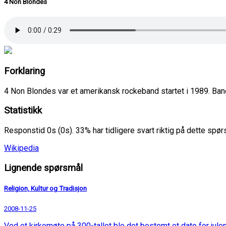
4 Non Blondes
Forklaring
4 Non Blondes var et amerikansk rockeband startet i 1989. Band
Statistikk
Responstid 0s (0s). 33% har tidligere svart riktig på dette spø
Wikipedia
Lignende spørsmål
Religion, Kultur og Tradisjon
2008-11-25
Ved et kirkemøte på 300-tallet ble det bestemt et dato for julen