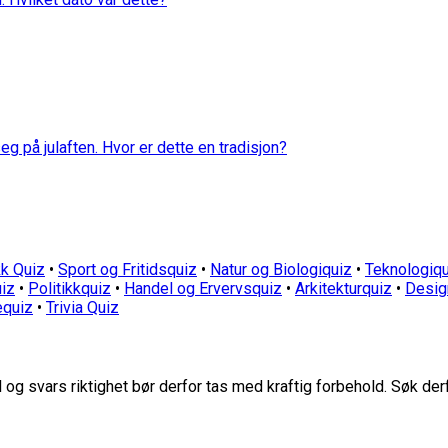
eg på julaften. Hvor er dette en tradisjon?
k Quiz
•
Sport og Fritidsquiz
•
Natur og Biologiquiz
•
Teknologiqu
iz
•
Politikkquiz
•
Handel og Ervervsquiz
•
Arkitekturquiz
•
Desig
equiz
•
Trivia Quiz
g svars riktighet bør derfor tas med kraftig forbehold. Søk der