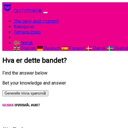
QUIZSTONE®
The daily quiz
(current)
Kategorier
Temaquizzes
Norsk
English
Deutsch
Espanol
Dansk
Svens
Hva er dette bandet?
Find the answer below
Bet your knowledge and answer
Generelle trivia spørsmål
MUSIKK
SPØRSMÅL #6837