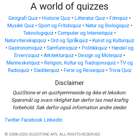
A world of quizzes
Geografi Quiz
•
Historie Quiz
•
Litteratur Quiz
•
Filmquiz
•
Musikk Quiz
•
Sport og Fritidsquiz
•
Natur og Biologiquiz
•
Teknologiquiz
•
Computer og Internetquiz
•
Naturvitenskapquiz
•
Ord og Språkquiz
•
Kunst og Kulturquiz
•
Gastronomiquiz
•
Samfunnsquiz
•
Politikkquiz
•
Handel og
Ervervsquiz
•
Arkitekturquiz
•
Design og Motequiz
•
Mennesketquiz
•
Religion, Kultur og Tradisjonsquiz
•
TV og
Radioquiz
•
Sladderquiz
•
Ferie og Reisequiz
•
Trivia Quiz
Disclaimer
QuizStone er en quizhjemmeside og ikke et leksikon.
Spørsmål og svars riktighet bør derfor tas med kraftig
forbehold. Søk derfor også information andre steder.
Twitter
Facebook
LinkedIn
© 2008-2026 QUIZSTONE APS. ALL RIGHTS RESERVED.