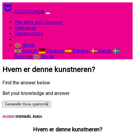
QUIZSTONE®
The daily quiz
(current)
Kategorier
Temaquizzes
Norsk
English
Deutsch
Espanol
Dansk
Svenska
Norsk
Hvem er denne kunstneren?
Find the answer below
Bet your knowledge and answer
Generelle trivia spørsmål
MUSIKK
SPØRSMÅL #6826
Hvem er denne kunstneren?