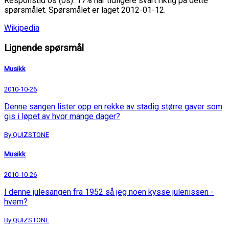
Responstid 0s (0s). 17% har tidligere svart riktig på dette
spørsmålet. Spørsmålet er laget 2012-01-12.
Wikipedia
Lignende spørsmål
Musikk
2010-10-26
Denne sangen lister opp en rekke av stadig større gaver som
gis i løpet av hvor mange dager?
By QUIZSTONE
Musikk
2010-10-26
I denne julesangen fra 1952 så jeg noen kysse julenissen -
hvem?
By QUIZSTONE