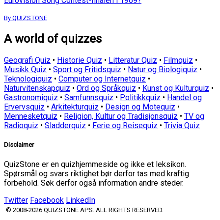
Eurovision Song Contest-finalen i 1969?
By QUIZSTONE
A world of quizzes
Geografi Quiz
•
Historie Quiz
•
Litteratur Quiz
•
Filmquiz
•
Musikk Quiz
•
Sport og Fritidsquiz
•
Natur og Biologiquiz
•
Teknologiquiz
•
Computer og Internetquiz
•
Naturvitenskapquiz
•
Ord og Språkquiz
•
Kunst og Kulturquiz
•
Gastronomiquiz
•
Samfunnsquiz
•
Politikkquiz
•
Handel og
Ervervsquiz
•
Arkitekturquiz
•
Design og Motequiz
•
Mennesketquiz
•
Religion, Kultur og Tradisjonsquiz
•
TV og
Radioquiz
•
Sladderquiz
•
Ferie og Reisequiz
•
Trivia Quiz
Disclaimer
QuizStone er en quizhjemmeside og ikke et leksikon.
Spørsmål og svars riktighet bør derfor tas med kraftig
forbehold. Søk derfor også information andre steder.
Twitter
Facebook
LinkedIn
© 2008-2026 QUIZSTONE APS. ALL RIGHTS RESERVED.