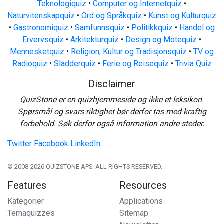
Teknologiquiz
•
Computer og Internetquiz
•
Naturvitenskapquiz
•
Ord og Språkquiz
•
Kunst og Kulturquiz
•
Gastronomiquiz
•
Samfunnsquiz
•
Politikkquiz
•
Handel og
Ervervsquiz
•
Arkitekturquiz
•
Design og Motequiz
•
Mennesketquiz
•
Religion, Kultur og Tradisjonsquiz
•
TV og
Radioquiz
•
Sladderquiz
•
Ferie og Reisequiz
•
Trivia Quiz
Disclaimer
QuizStone er en quizhjemmeside og ikke et leksikon.
Spørsmål og svars riktighet bør derfor tas med kraftig
forbehold. Søk derfor også information andre steder.
Twitter
Facebook
LinkedIn
© 2008-2026 QUIZSTONE APS. ALL RIGHTS RESERVED.
Features
Resources
Kategorier
Applications
Temaquizzes
Sitemap