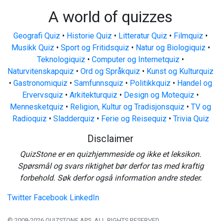
A world of quizzes
Geografi Quiz
•
Historie Quiz
•
Litteratur Quiz
•
Filmquiz
•
Musikk Quiz
•
Sport og Fritidsquiz
•
Natur og Biologiquiz
•
Teknologiquiz
•
Computer og Internetquiz
•
Naturvitenskapquiz
•
Ord og Språkquiz
•
Kunst og Kulturquiz
•
Gastronomiquiz
•
Samfunnsquiz
•
Politikkquiz
•
Handel og
Ervervsquiz
•
Arkitekturquiz
•
Design og Motequiz
•
Mennesketquiz
•
Religion, Kultur og Tradisjonsquiz
•
TV og
Radioquiz
•
Sladderquiz
•
Ferie og Reisequiz
•
Trivia Quiz
Disclaimer
QuizStone er en quizhjemmeside og ikke et leksikon.
Spørsmål og svars riktighet bør derfor tas med kraftig
forbehold. Søk derfor også information andre steder.
Twitter
Facebook
LinkedIn
© 2008-2026 QUIZSTONE APS. ALL RIGHTS RESERVED.