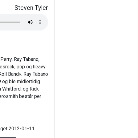
Steven Tyler
Perry, Ray Tabano,
uesrock, pop og heavy
Roll Band». Ray Tabano
9 og ble midlertidig
 Whitford, og Rick
Aerosmith består per
laget 2012-01-11.