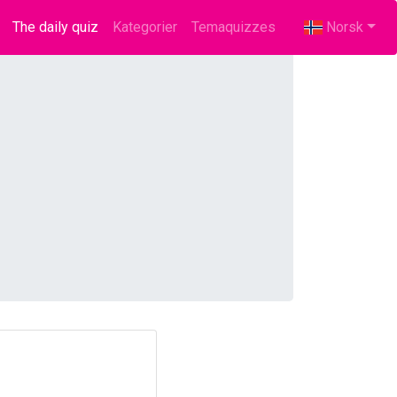
The daily quiz
(current)
Kategorier
Temaquizzes
Norsk