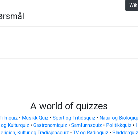
Wik
ørsmål
A world of quizzes
Filmquiz
•
Musikk Quiz
•
Sport og Fritidsquiz
•
Natur og Biologiq
 og Kulturquiz
•
Gastronomiquiz
•
Samfunnsquiz
•
Politikkquiz
•
H
eligion, Kultur og Tradisjonsquiz
•
TV og Radioquiz
•
Sladderqui