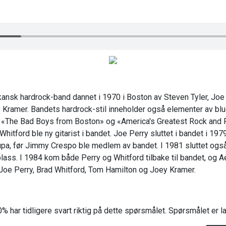
kansk hardrock-band dannet i 1970 i Boston av Steven Tyler, Joe 
Kramer. Bandets hardrock-stil inneholder også elementer av bl
alt «The Bad Boys from Boston» og «America's Greatest Rock and 
Whitford ble ny gitarist i bandet. Joe Perry sluttet i bandet i 197
upa, før Jimmy Crespo ble medlem av bandet. I 1981 sluttet også
lass. I 1984 kom både Perry og Whitford tilbake til bandet, og 
 Joe Perry, Brad Whitford, Tom Hamilton og Joey Kramer.
% har tidligere svart riktig på dette spørsmålet. Spørsmålet er 