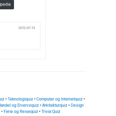
ipedia
2012-07-13
uiz
•
Teknologiquiz
•
Computer og Internetquiz
•
andel og Ervervsquiz
•
Arkitekturquiz
•
Design
z
•
Ferie og Reisequiz
•
Trivia Quiz