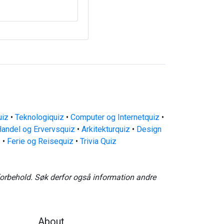
uiz
•
Teknologiquiz
•
Computer og Internetquiz
•
andel og Ervervsquiz
•
Arkitekturquiz
•
Design
z
•
Ferie og Reisequiz
•
Trivia Quiz
forbehold. Søk derfor også information andre
About