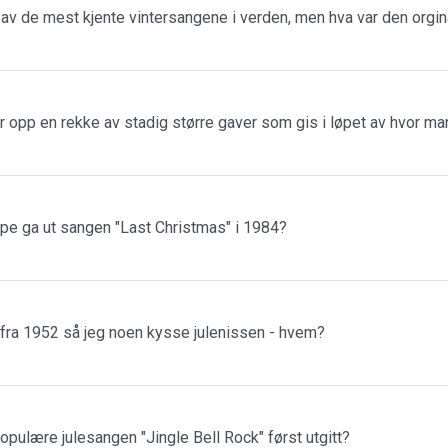
n av de mest kjente vintersangene i verden, men hva var den orgin
r opp en rekke av stadig større gaver som gis i løpet av hvor m
ppe ga ut sangen "Last Christmas" i 1984?
 fra 1952 så jeg noen kysse julenissen - hvem?
populære julesangen "Jingle Bell Rock" først utgitt?