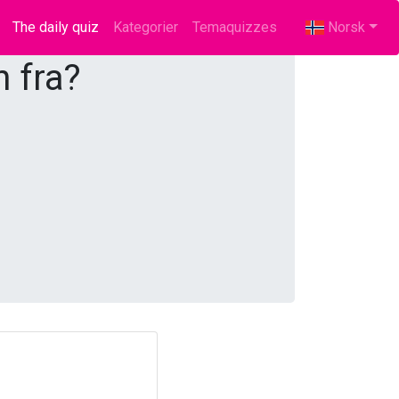
The daily quiz
(current)
Kategorier
Temaquizzes
Norsk
 fra?