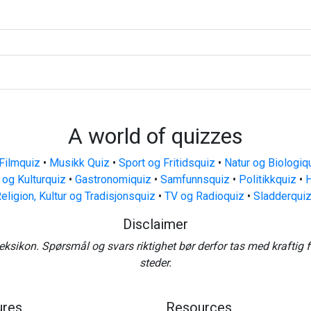
A world of quizzes
Filmquiz
•
Musikk Quiz
•
Sport og Fritidsquiz
•
Natur og Biologiq
 og Kulturquiz
•
Gastronomiquiz
•
Samfunnsquiz
•
Politikkquiz
•
H
eligion, Kultur og Tradisjonsquiz
•
TV og Radioquiz
•
Sladderqui
Disclaimer
eksikon. Spørsmål og svars riktighet bør derfor tas med kraftig 
steder.
ures
Resources