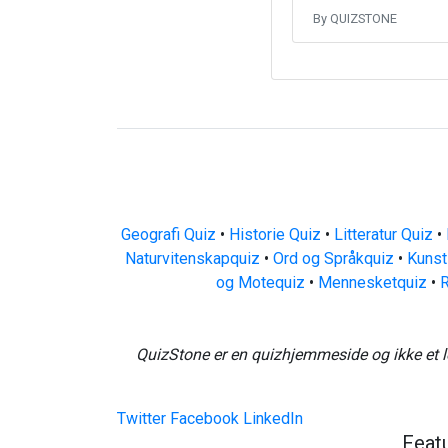
By QUIZSTONE
Geografi Quiz
•
Historie Quiz
•
Litteratur Quiz
•
Naturvitenskapquiz
•
Ord og Språkquiz
•
Kunst
og Motequiz
•
Mennesketquiz
•
R
QuizStone er en quizhjemmeside og ikke et l
Twitter
Facebook
LinkedIn
Feat