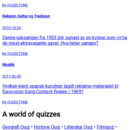
By QUIZSTONE
Religion, Kultur og Tradisjon
2010-10-26
Denne julesangen fra 1953 blir sunget av en kvinne som vil ha
de mest ektravagante gaver. Hva heter sangen?
By QUIZSTONE
Musikk
2011-02-03
Hvilken kjent spansk kunstner lagdt reklame-materialet til
Eurovision Song Contest-finalen i 1969?
By QUIZSTONE
A world of quizzes
Geografi Quiz
•
Historie Quiz
•
Litteratur Quiz
•
Filmquiz
•