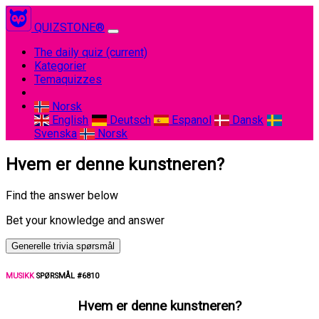
QUIZSTONE®
The daily quiz
(current)
Kategorier
Temaquizzes
Norsk
English
Deutsch
Espanol
Dansk
Svenska
Norsk
Hvem er denne kunstneren?
Find the answer below
Bet your knowledge and answer
Generelle trivia spørsmål
MUSIKK
SPØRSMÅL #6810
Hvem er denne kunstneren?