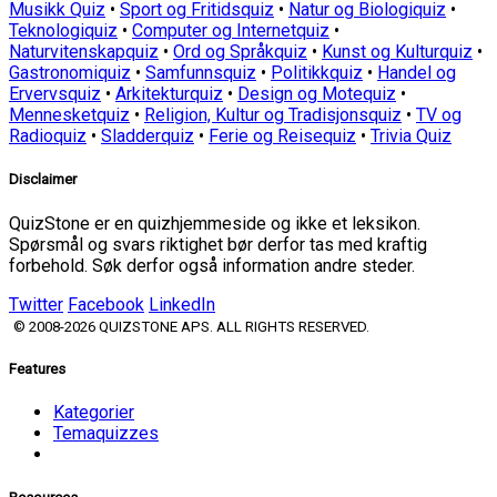
Musikk Quiz
•
Sport og Fritidsquiz
•
Natur og Biologiquiz
•
Teknologiquiz
•
Computer og Internetquiz
•
Naturvitenskapquiz
•
Ord og Språkquiz
•
Kunst og Kulturquiz
•
Gastronomiquiz
•
Samfunnsquiz
•
Politikkquiz
•
Handel og
Ervervsquiz
•
Arkitekturquiz
•
Design og Motequiz
•
Mennesketquiz
•
Religion, Kultur og Tradisjonsquiz
•
TV og
Radioquiz
•
Sladderquiz
•
Ferie og Reisequiz
•
Trivia Quiz
Disclaimer
QuizStone er en quizhjemmeside og ikke et leksikon.
Spørsmål og svars riktighet bør derfor tas med kraftig
forbehold. Søk derfor også information andre steder.
Twitter
Facebook
LinkedIn
© 2008-2026 QUIZSTONE APS. ALL RIGHTS RESERVED.
Features
Kategorier
Temaquizzes