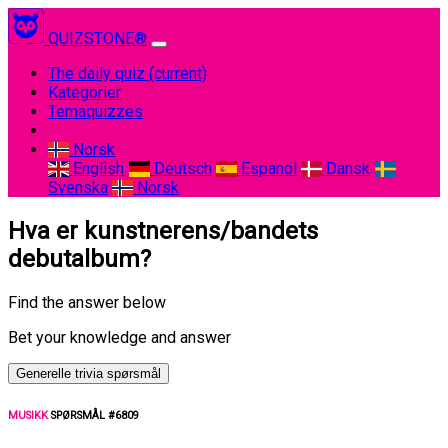
QUIZSTONE®
The daily quiz
(current)
Kategorier
Temaquizzes
Norsk
English
Deutsch
Espanol
Dansk
Svenska
Norsk
Hva er kunstnerens/bandets
debutalbum?
Find the answer below
Bet your knowledge and answer
Generelle trivia spørsmål
MUSIKK
SPØRSMÅL #6809