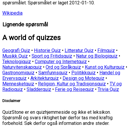
spørsmålet. Spørsmålet er laget 2012-01-10.
Wikipedia
Lignende spørsmål
A world of quizzes
Geografi Quiz
•
Historie Quiz
•
Litteratur Quiz
•
Filmquiz
•
Musikk Quiz
•
Sport og Fritidsquiz
•
Natur og Biologiquiz
•
Teknologiquiz
•
Computer og Internetquiz
•
Naturvitenskapquiz
•
Ord og Språkquiz
•
Kunst og Kulturquiz
•
Gastronomiquiz
•
Samfunnsquiz
•
Politikkquiz
•
Handel og
Ervervsquiz
•
Arkitekturquiz
•
Design og Motequiz
•
Mennesketquiz
•
Religion, Kultur og Tradisjonsquiz
•
TV og
Radioquiz
•
Sladderquiz
•
Ferie og Reisequiz
•
Trivia Quiz
Disclaimer
QuizStone er en quizhjemmeside og ikke et leksikon.
Spørsmål og svars riktighet bør derfor tas med kraftig
forbehold. Søk derfor også information andre steder.