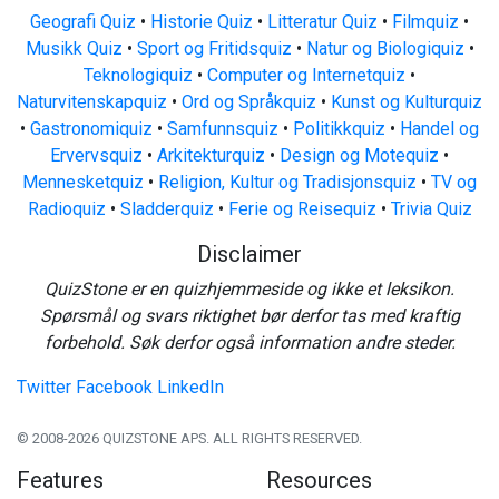
Geografi Quiz
•
Historie Quiz
•
Litteratur Quiz
•
Filmquiz
•
Musikk Quiz
•
Sport og Fritidsquiz
•
Natur og Biologiquiz
•
Teknologiquiz
•
Computer og Internetquiz
•
Naturvitenskapquiz
•
Ord og Språkquiz
•
Kunst og Kulturquiz
•
Gastronomiquiz
•
Samfunnsquiz
•
Politikkquiz
•
Handel og
Ervervsquiz
•
Arkitekturquiz
•
Design og Motequiz
•
Mennesketquiz
•
Religion, Kultur og Tradisjonsquiz
•
TV og
Radioquiz
•
Sladderquiz
•
Ferie og Reisequiz
•
Trivia Quiz
Disclaimer
QuizStone er en quizhjemmeside og ikke et leksikon.
Spørsmål og svars riktighet bør derfor tas med kraftig
forbehold. Søk derfor også information andre steder.
Twitter
Facebook
LinkedIn
© 2008-2026 QUIZSTONE APS. ALL RIGHTS RESERVED.
Features
Resources