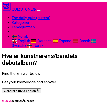
QUIZSTONE®
The daily quiz
(current)
Kategorier
Temaquizzes
Norsk
English
Deutsch
Espanol
Dansk
Svenska
Norsk
Hva er kunstnerens/bandets
debutalbum?
Find the answer below
Bet your knowledge and answer
Generelle trivia spørsmål
MUSIKK
SPØRSMÅL #6802