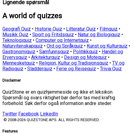
Lignende spørsmål
A world of quizzes
Geografi Quiz
•
Historie Quiz
•
Litteratur Quiz
•
Filmquiz
•
Musikk Quiz
•
Sport og Fritidsquiz
•
Natur og Biologiquiz
•
Teknologiquiz
•
Computer og Internetquiz
•
Naturvitenskapquiz
•
Ord og Språkquiz
•
Kunst og Kulturquiz
•
Gastronomiquiz
•
Samfunnsquiz
•
Politikkquiz
•
Handel og
Ervervsquiz
•
Arkitekturquiz
•
Design og Motequiz
•
Mennesketquiz
•
Religion, Kultur og Tradisjonsquiz
•
TV og
Radioquiz
•
Sladderquiz
•
Ferie og Reisequiz
•
Trivia Quiz
Disclaimer
QuizStone er en quizhjemmeside og ikke et leksikon.
Spørsmål og svars riktighet bør derfor tas med kraftig
forbehold. Søk derfor også information andre steder.
Twitter
Facebook
LinkedIn
© 2008-2026 QUIZSTONE APS. ALL RIGHTS RESERVED.
Features