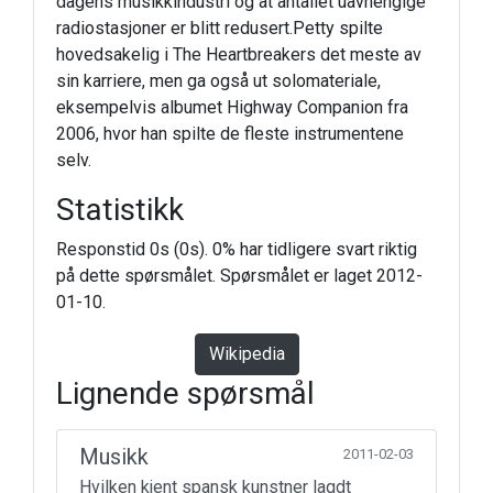
dagens musikkindustri og at antallet uavhengige
radiostasjoner er blitt redusert.Petty spilte
hovedsakelig i The Heartbreakers det meste av
sin karriere, men ga også ut solomateriale,
eksempelvis albumet Highway Companion fra
2006, hvor han spilte de fleste instrumentene
selv.
Statistikk
Responstid 0s (0s). 0% har tidligere svart riktig
på dette spørsmålet. Spørsmålet er laget 2012-
01-10.
Wikipedia
Lignende spørsmål
Musikk
2011-02-03
Hvilken kjent spansk kunstner lagdt