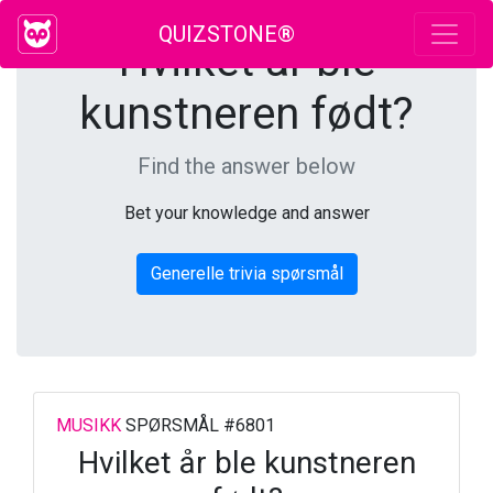
QUIZSTONE®
Hvilket år ble
kunstneren født?
Find the answer below
Bet your knowledge and answer
Generelle trivia spørsmål
MUSIKK
SPØRSMÅL #6801
Hvilket år ble kunstneren