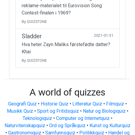
reklame-materialet til Eurovision Song
Contest-finalen i 1969?
By QUIZSTONE
Sladder
2021-01-31
Hva heter Zayn Maliks førstefødte datter?
Khai
By QUIZSTONE
A world of quizzes
Geografi Quiz
•
Historie Quiz
•
Litteratur Quiz
•
Filmquiz
•
Musikk Quiz
•
Sport og Fritidsquiz
•
Natur og Biologiquiz
•
Teknologiquiz
•
Computer og Internetquiz
•
Naturvitenskapquiz
•
Ord og Språkquiz
•
Kunst og Kulturquiz
•
Gastronomiquiz
•
Samfunnsquiz
•
Politikkquiz
•
Handel og