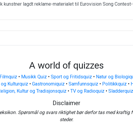
k kunstner lagdt reklame-materialet til Eurovision Song Contest-
A world of quizzes
Filmquiz
•
Musikk Quiz
•
Sport og Fritidsquiz
•
Natur og Biologiq
 og Kulturquiz
•
Gastronomiquiz
•
Samfunnsquiz
•
Politikkquiz
•
H
eligion, Kultur og Tradisjonsquiz
•
TV og Radioquiz
•
Sladderqui
Disclaimer
eksikon. Spørsmål og svars riktighet bør derfor tas med kraftig 
steder.