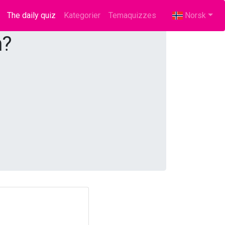
The daily quiz
(current)
Kategorier
Temaquizzes
Norsk
n?