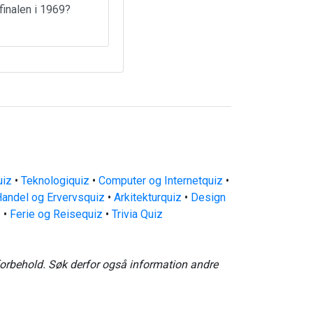
finalen i 1969?
uiz
•
Teknologiquiz
•
Computer og Internetquiz
•
andel og Ervervsquiz
•
Arkitekturquiz
•
Design
z
•
Ferie og Reisequiz
•
Trivia Quiz
forbehold. Søk derfor også information andre