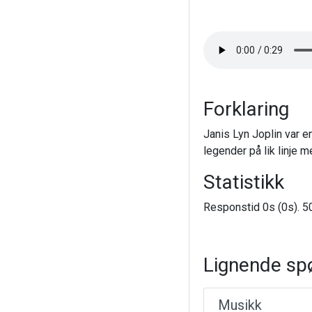
Forklaring
Janis Lyn Joplin var e
legender på lik linje 
Statistikk
Responstid 0s (0s). 50
Lignende sp
Musikk