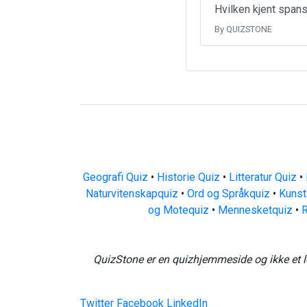
Hvilken kjent spans
By QUIZSTONE
Geografi Quiz
•
Historie Quiz
•
Litteratur Quiz
•
Naturvitenskapquiz
•
Ord og Språkquiz
•
Kunst
og Motequiz
•
Mennesketquiz
•
R
QuizStone er en quizhjemmeside og ikke et l
Twitter
Facebook
LinkedIn