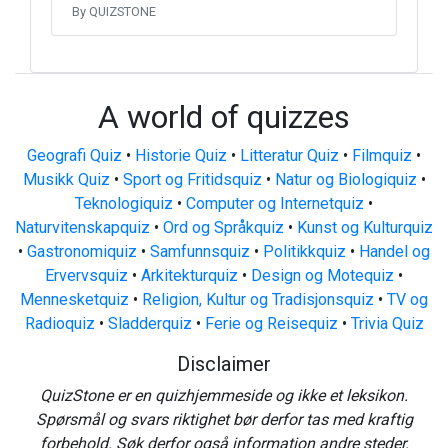
By QUIZSTONE
A world of quizzes
Geografi Quiz
•
Historie Quiz
•
Litteratur Quiz
•
Filmquiz
•
Musikk Quiz
•
Sport og Fritidsquiz
•
Natur og Biologiquiz
•
Teknologiquiz
•
Computer og Internetquiz
•
Naturvitenskapquiz
•
Ord og Språkquiz
•
Kunst og Kulturquiz
•
Gastronomiquiz
•
Samfunnsquiz
•
Politikkquiz
•
Handel og
Ervervsquiz
•
Arkitekturquiz
•
Design og Motequiz
•
Mennesketquiz
•
Religion, Kultur og Tradisjonsquiz
•
TV og
Radioquiz
•
Sladderquiz
•
Ferie og Reisequiz
•
Trivia Quiz
Disclaimer
QuizStone er en quizhjemmeside og ikke et leksikon.
Spørsmål og svars riktighet bør derfor tas med kraftig
forbehold. Søk derfor også information andre steder.