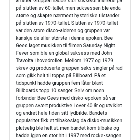
artister. Gruppen hadde stor suksess allerede på
på slutten av 60-tallet, men suksessen ble enda
større og skapte nærmest hysteriske tilstander
på slutten av 1970-tallet. Slutten av 1970-tallet
var den store disco-alderen og gruppen var
kanskje de aller største i denne epoken. Bee
Gees laget musikken til filmen Saturday Night
Fever som ble en global suksess med John
Travolta i hovedrollen. Mellom 1977 og 1979
skrev og produserte gruppen seks singler på rad
som gikk helt til topps på Billboard. På et
tidspunkt hadde gruppen fem låter blant
Billboards topp 10 sanger. Selv om noen
forbinder Bee Gees med disko-epoken så var
gruppen svært produktive i over 40 år og utviklet
og endret hele tiden sitt lydbilde. Bandets
popularitet fikk et tilbakeslag da disko-musikken
plutselig ble helt ut, men bandet kom tilbake og
hadde igjen en stor hit i 1987 med rocke-sangen