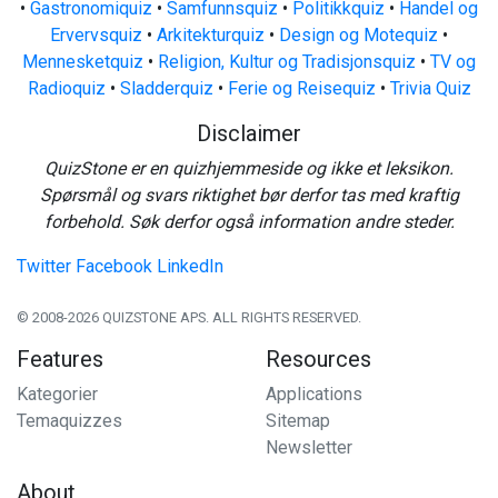
•
Gastronomiquiz
•
Samfunnsquiz
•
Politikkquiz
•
Handel og
Ervervsquiz
•
Arkitekturquiz
•
Design og Motequiz
•
Mennesketquiz
•
Religion, Kultur og Tradisjonsquiz
•
TV og
Radioquiz
•
Sladderquiz
•
Ferie og Reisequiz
•
Trivia Quiz
Disclaimer
QuizStone er en quizhjemmeside og ikke et leksikon.
Spørsmål og svars riktighet bør derfor tas med kraftig
forbehold. Søk derfor også information andre steder.
Twitter
Facebook
LinkedIn
© 2008-2026 QUIZSTONE APS. ALL RIGHTS RESERVED.
Features
Resources
Kategorier
Applications
Temaquizzes
Sitemap
Newsletter
About