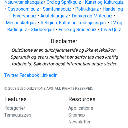
Naturvitenskapquiz
•
Ord og Språkquiz
•
Kunst og Kulturquiz
•
Gastronomiquiz
•
Samfunnsquiz
•
Politikkquiz
•
Handel og
Ervervsquiz
•
Arkitekturquiz
•
Design og Motequiz
•
Mennesketquiz
•
Religion, Kultur og Tradisjonsquiz
•
TV og
Radioquiz
•
Sladderquiz
•
Ferie og Reisequiz
•
Trivia Quiz
Disclaimer
QuizStone er en quizhjemmeside og ikke et leksikon.
Spørsmål og svars riktighet bør derfor tas med kraftig
forbehold. Søk derfor også information andre steder.
Twitter
Facebook
LinkedIn
© 2008-2026 QUIZSTONE APS. ALL RIGHTS RESERVED.
Features
Resources
Kategorier
Applications
Temaquizzes
Sitemap
Newsletter