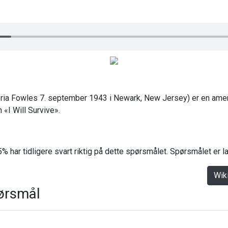
loria Fowles 7. september 1943 i Newark, New Jersey) er en amer
n «I Will Survive».
% har tidligere svart riktig på dette spørsmålet. Spørsmålet er 
Wik
ørsmål