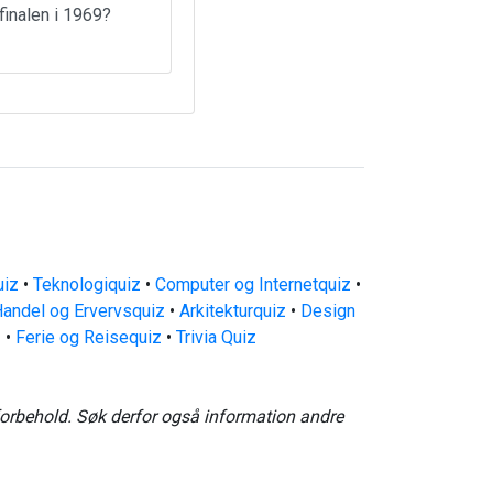
finalen i 1969?
uiz
•
Teknologiquiz
•
Computer og Internetquiz
•
andel og Ervervsquiz
•
Arkitekturquiz
•
Design
z
•
Ferie og Reisequiz
•
Trivia Quiz
forbehold. Søk derfor også information andre