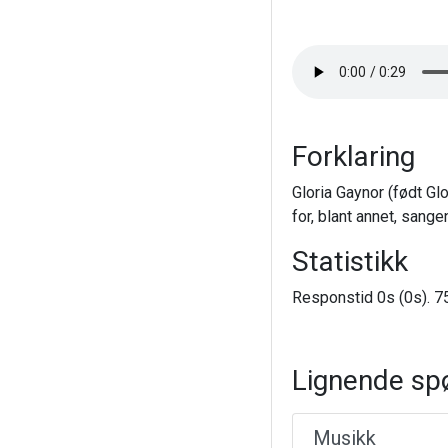
Forklaring
Gloria Gaynor (født G
for, blant annet, sange
Statistikk
Responstid 0s (0s). 75
Lignende sp
Musikk