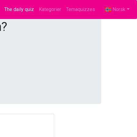
The daily quiz
(current)
Kategorier
Temaquizzes
Norsk
n?