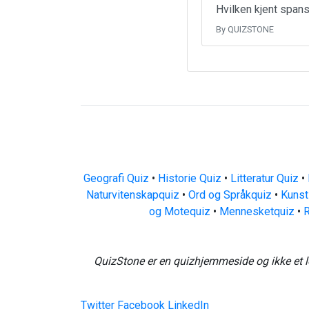
Hvilken kjent spans
By QUIZSTONE
Geografi Quiz
•
Historie Quiz
•
Litteratur Quiz
•
Naturvitenskapquiz
•
Ord og Språkquiz
•
Kunst
og Motequiz
•
Mennesketquiz
•
R
QuizStone er en quizhjemmeside og ikke et l
Twitter
Facebook
LinkedIn