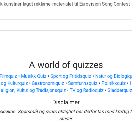
k kunstner lagdt reklame-materialet til Eurovision Song Contest-
A world of quizzes
Filmquiz
•
Musikk Quiz
•
Sport og Fritidsquiz
•
Natur og Biologiq
 og Kulturquiz
•
Gastronomiquiz
•
Samfunnsquiz
•
Politikkquiz
•
H
eligion, Kultur og Tradisjonsquiz
•
TV og Radioquiz
•
Sladderqui
Disclaimer
eksikon. Spørsmål og svars riktighet bør derfor tas med kraftig 
steder.