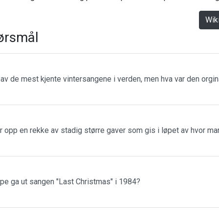
Wik
ørsmål
n av de mest kjente vintersangene i verden, men hva var den orgin
r opp en rekke av stadig større gaver som gis i løpet av hvor m
ppe ga ut sangen "Last Christmas" i 1984?