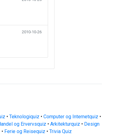
2010-10-26
uiz
•
Teknologiquiz
•
Computer og Internetquiz
•
andel og Ervervsquiz
•
Arkitekturquiz
•
Design
z
•
Ferie og Reisequiz
•
Trivia Quiz