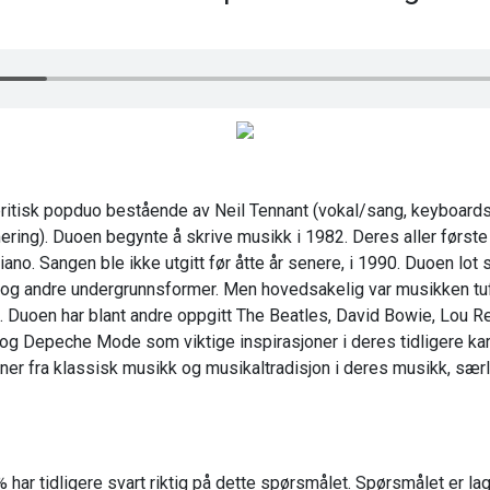
ritisk popduo bestående av Neil Tennant (vokal/sang, keyboards,
ring). Duoen begynte å skrive musikk i 1982. Deres aller først
no. Sangen ble ikke utgitt før åtte år senere, i 1990. Duoen lot s
 og andre undergrunnsformer. Men hovedsakelig var musikken tuf
 Duoen har blant andre oppgitt The Beatles, David Bowie, Lou Re
g Depeche Mode som viktige inspirasjoner i deres tidligere kar
ner fra klassisk musikk og musikaltradisjon i deres musikk, særl
 har tidligere svart riktig på dette spørsmålet. Spørsmålet er l