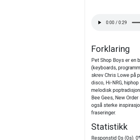
Forklaring
Pet Shop Boys er en b
(keyboards, programme
skrev Chris Lowe på pia
disco, Hi-NRG, hiphop
melodisk poptradisjon.
Bee Gees, New Order o
også sterke inspirasjo
fraseringer.
Statistikk
Responstid 0s (0s). 0%