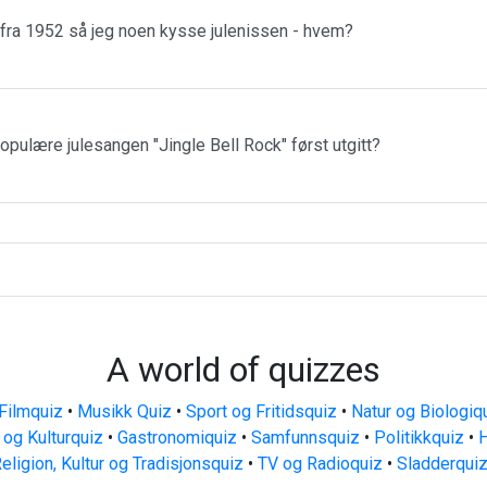
 fra 1952 så jeg noen kysse julenissen - hvem?
populære julesangen "Jingle Bell Rock" først utgitt?
A world of quizzes
Filmquiz
•
Musikk Quiz
•
Sport og Fritidsquiz
•
Natur og Biologiq
 og Kulturquiz
•
Gastronomiquiz
•
Samfunnsquiz
•
Politikkquiz
•
H
eligion, Kultur og Tradisjonsquiz
•
TV og Radioquiz
•
Sladderqui