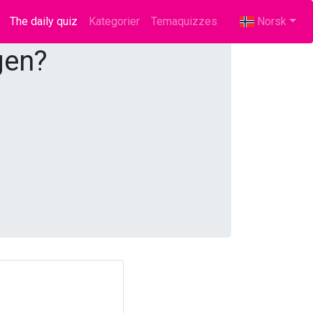
The daily quiz
(current)
Kategorier
Temaquizzes
Norsk
gen?