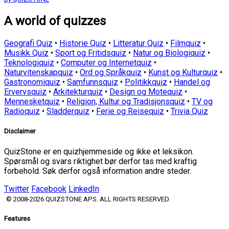
A world of quizzes
Geografi Quiz
•
Historie Quiz
•
Litteratur Quiz
•
Filmquiz
•
Musikk Quiz
•
Sport og Fritidsquiz
•
Natur og Biologiquiz
•
Teknologiquiz
•
Computer og Internetquiz
•
Naturvitenskapquiz
•
Ord og Språkquiz
•
Kunst og Kulturquiz
•
Gastronomiquiz
•
Samfunnsquiz
•
Politikkquiz
•
Handel og
Ervervsquiz
•
Arkitekturquiz
•
Design og Motequiz
•
Mennesketquiz
•
Religion, Kultur og Tradisjonsquiz
•
TV og
Radioquiz
•
Sladderquiz
•
Ferie og Reisequiz
•
Trivia Quiz
Disclaimer
QuizStone er en quizhjemmeside og ikke et leksikon.
Spørsmål og svars riktighet bør derfor tas med kraftig
forbehold. Søk derfor også information andre steder.
Twitter
Facebook
LinkedIn
© 2008-2026 QUIZSTONE APS. ALL RIGHTS RESERVED.
Features