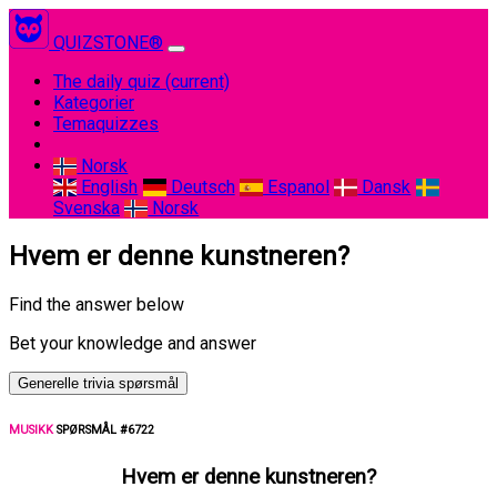
QUIZSTONE®
The daily quiz
(current)
Kategorier
Temaquizzes
Norsk
English
Deutsch
Espanol
Dansk
Svenska
Norsk
Hvem er denne kunstneren?
Find the answer below
Bet your knowledge and answer
Generelle trivia spørsmål
MUSIKK
SPØRSMÅL #6722
Hvem er denne kunstneren?