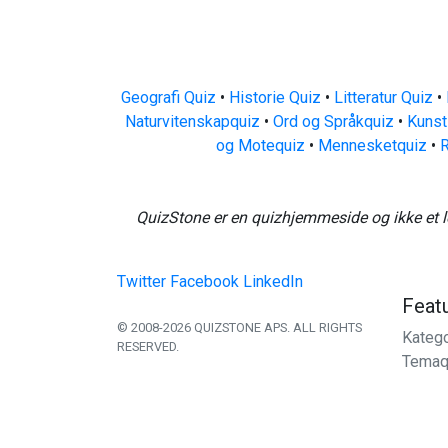
Geografi Quiz
•
Historie Quiz
•
Litteratur Quiz
•
Naturvitenskapquiz
•
Ord og Språkquiz
•
Kunst
og Motequiz
•
Mennesketquiz
•
R
QuizStone er en quizhjemmeside og ikke et l
Twitter
Facebook
LinkedIn
Feat
© 2008-2026 QUIZSTONE APS. ALL RIGHTS
Katego
RESERVED.
Temaq