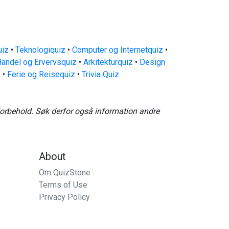
uiz
•
Teknologiquiz
•
Computer og Internetquiz
•
andel og Ervervsquiz
•
Arkitekturquiz
•
Design
z
•
Ferie og Reisequiz
•
Trivia Quiz
forbehold. Søk derfor også information andre
About
Om QuizStone
Terms of Use
Privacy Policy