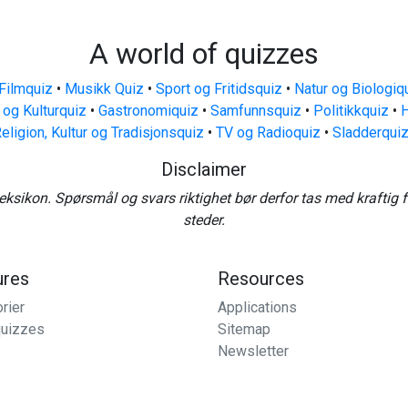
A world of quizzes
Filmquiz
•
Musikk Quiz
•
Sport og Fritidsquiz
•
Natur og Biologiq
 og Kulturquiz
•
Gastronomiquiz
•
Samfunnsquiz
•
Politikkquiz
•
H
eligion, Kultur og Tradisjonsquiz
•
TV og Radioquiz
•
Sladderqui
Disclaimer
eksikon. Spørsmål og svars riktighet bør derfor tas med kraftig 
steder.
ures
Resources
rier
Applications
uizzes
Sitemap
Newsletter