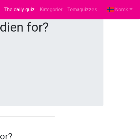
The daily quiz
(current)
Kategorier
Temaquizzes
Norsk
dien for?
for?