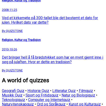
Religion, Kultur og Tradisjon
2008-11-25
Ved et kirkemøte på 300-tallet ble det bestemt et dato for
julen. Hvilket dato var dette?
By QUIZSTONE
Religion, Kultur og Tradisjon
2010-10-26
Det bringer hell å få brødstykket som har en mynt gjemt inne i
seg på julaften. Hvor er dette en tradisjon?
By QUIZSTONE
A world of quizzes
Geografi Quiz
•
Historie Quiz
•
Litteratur Quiz
•
Filmquiz
•
Musikk Quiz
•
Sport og Fritidsquiz
•
Natur og Biologiquiz
•
Teknologiquiz
•
Computer og Internetquiz
•
Naturvitenskapquiz
•
Ord og Språkquiz
•
Kunst og Kulturquiz
•