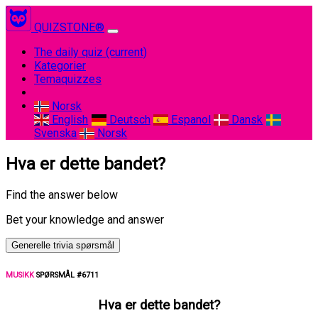
QUIZSTONE®
The daily quiz
(current)
Kategorier
Temaquizzes
Norsk
English
Deutsch
Espanol
Dansk
Svenska
Norsk
Hva er dette bandet?
Find the answer below
Bet your knowledge and answer
Generelle trivia spørsmål
MUSIKK
SPØRSMÅL #6711
Hva er dette bandet?