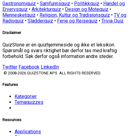
Gastronomiquiz
•
Samfunnsquiz
•
Politikkquiz
•
Handel og
Ervervsquiz
•
Arkitekturquiz
•
Design og Motequiz
•
Mennesketquiz
•
Religion, Kultur og Tradisjonsquiz
•
TV og
Radioquiz
•
Sladderquiz
•
Ferie og Reisequiz
•
Trivia Quiz
Disclaimer
QuizStone er en quizhjemmeside og ikke et leksikon.
Spørsmål og svars riktighet bør derfor tas med kraftig
forbehold. Søk derfor også information andre steder.
Twitter
Facebook
LinkedIn
© 2008-2026 QUIZSTONE APS. ALL RIGHTS RESERVED.
Features
Kategorier
Temaquizzes
Resources
Applications