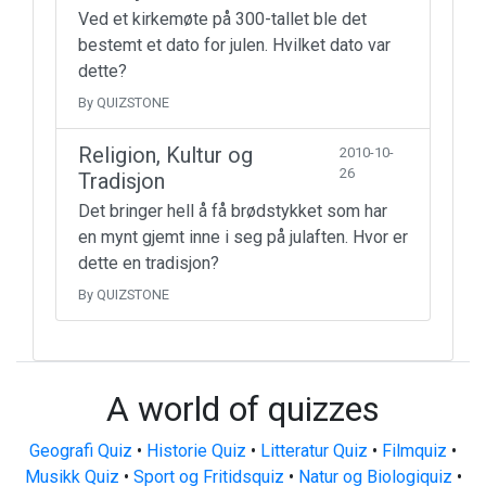
Ved et kirkemøte på 300-tallet ble det
bestemt et dato for julen. Hvilket dato var
dette?
By QUIZSTONE
Religion, Kultur og
2010-10-
26
Tradisjon
Det bringer hell å få brødstykket som har
en mynt gjemt inne i seg på julaften. Hvor er
dette en tradisjon?
By QUIZSTONE
A world of quizzes
Geografi Quiz
•
Historie Quiz
•
Litteratur Quiz
•
Filmquiz
•
Musikk Quiz
•
Sport og Fritidsquiz
•
Natur og Biologiquiz
•