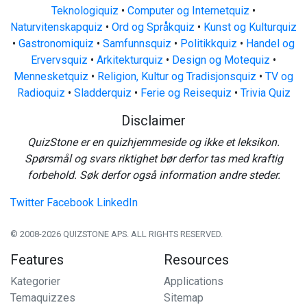
Teknologiquiz
•
Computer og Internetquiz
•
Naturvitenskapquiz
•
Ord og Språkquiz
•
Kunst og Kulturquiz
•
Gastronomiquiz
•
Samfunnsquiz
•
Politikkquiz
•
Handel og
Ervervsquiz
•
Arkitekturquiz
•
Design og Motequiz
•
Mennesketquiz
•
Religion, Kultur og Tradisjonsquiz
•
TV og
Radioquiz
•
Sladderquiz
•
Ferie og Reisequiz
•
Trivia Quiz
Disclaimer
QuizStone er en quizhjemmeside og ikke et leksikon.
Spørsmål og svars riktighet bør derfor tas med kraftig
forbehold. Søk derfor også information andre steder.
Twitter
Facebook
LinkedIn
© 2008-2026 QUIZSTONE APS. ALL RIGHTS RESERVED.
Features
Resources
Kategorier
Applications
Temaquizzes
Sitemap