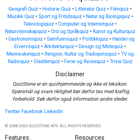
Geografi Quiz
•
Historie Quiz
•
Litteratur Quiz
•
Filmquiz
•
Musikk Quiz
•
Sport og Fritidsquiz
•
Natur og Biologiquiz
•
Teknologiquiz
•
Computer og Internetquiz
•
Naturvitenskapquiz
•
Ord og Språkquiz
•
Kunst og Kulturquiz
•
Gastronomiquiz
•
Samfunnsquiz
•
Politikkquiz
•
Handel og
Ervervsquiz
•
Arkitekturquiz
•
Design og Motequiz
•
Mennesketquiz
•
Religion, Kultur og Tradisjonsquiz
•
TV og
Radioquiz
•
Sladderquiz
•
Ferie og Reisequiz
•
Trivia Quiz
Disclaimer
QuizStone er en quizhjemmeside og ikke et leksikon.
Spørsmål og svars riktighet bør derfor tas med kraftig
forbehold. Søk derfor også information andre steder.
Twitter
Facebook
LinkedIn
© 2008-2026 QUIZSTONE APS. ALL RIGHTS RESERVED.
Features
Resources