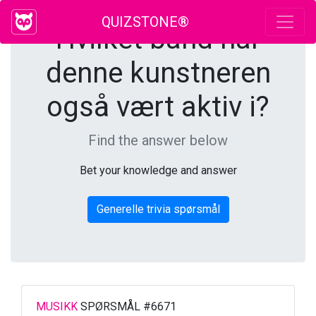
QUIZSTONE®
Hvilket band har
denne kunstneren
også vært aktiv i?
Find the answer below
Bet your knowledge and answer
Generelle trivia spørsmål
MUSIKK
SPØRSMÅL #6671