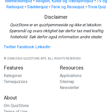
Mennesketquiz
•
Religion, Kultur og Tradisjonsquiz
•
TV og
Radioquiz
•
Sladderquiz
•
Ferie og Reisequiz
•
Trivia Quiz
Disclaimer
QuizStone er en quizhjemmeside og ikke et leksikon.
Spørsmål og svars riktighet bør derfor tas med kraftig
forbehold. Søk derfor også information andre steder.
Twitter
Facebook
LinkedIn
© 2008-2026 QUIZSTONE APS. ALL RIGHTS RESERVED.
Features
Resources
Kategorier
Applications
Temaquizzes
Sitemap
Newsletter
About
Om QuizStone
Terms of Use