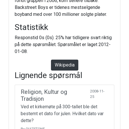
forlot gruppen i 2006, kom senere tilbake.
Backstreet Boys er tidenes mestselgende
boyband med over 100 millioner solgte plater.
Statistikk
Responstid 0s (0s). 25% har tidligere svart riktig
på dette spørsmålet. Spørsmålet er laget 2012-
01-08.
Wikipedia
Lignende spørsmål
Religion, Kultur og
2008-11-
25
Tradisjon
Ved et kirkemøte på 300-tallet ble det
bestemt et dato for julen. Hvilket dato var
dette?
By QUIZSTONE