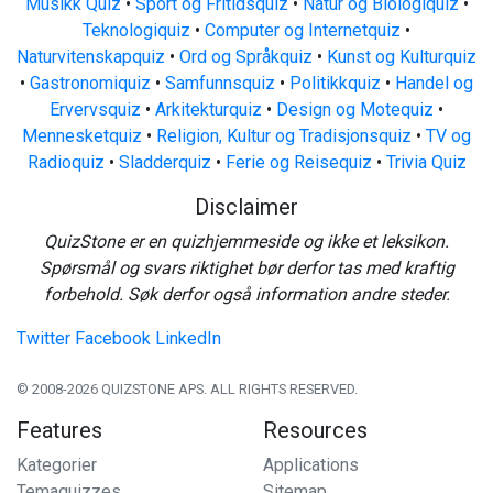
Musikk Quiz
•
Sport og Fritidsquiz
•
Natur og Biologiquiz
•
Teknologiquiz
•
Computer og Internetquiz
•
Naturvitenskapquiz
•
Ord og Språkquiz
•
Kunst og Kulturquiz
•
Gastronomiquiz
•
Samfunnsquiz
•
Politikkquiz
•
Handel og
Ervervsquiz
•
Arkitekturquiz
•
Design og Motequiz
•
Mennesketquiz
•
Religion, Kultur og Tradisjonsquiz
•
TV og
Radioquiz
•
Sladderquiz
•
Ferie og Reisequiz
•
Trivia Quiz
Disclaimer
QuizStone er en quizhjemmeside og ikke et leksikon.
Spørsmål og svars riktighet bør derfor tas med kraftig
forbehold. Søk derfor også information andre steder.
Twitter
Facebook
LinkedIn
© 2008-2026 QUIZSTONE APS. ALL RIGHTS RESERVED.
Features
Resources
Kategorier
Applications
Temaquizzes
Sitemap