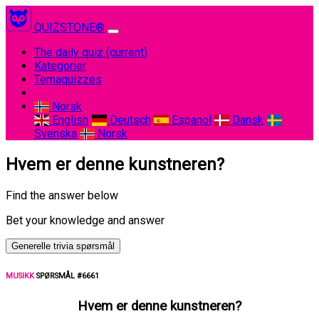
QUIZSTONE®
The daily quiz
(current)
Kategorier
Temaquizzes
Norsk
English
Deutsch
Espanol
Dansk
Svenska
Norsk
Hvem er denne kunstneren?
Find the answer below
Bet your knowledge and answer
Generelle trivia spørsmål
MUSIKK
SPØRSMÅL #6661
Hvem er denne kunstneren?