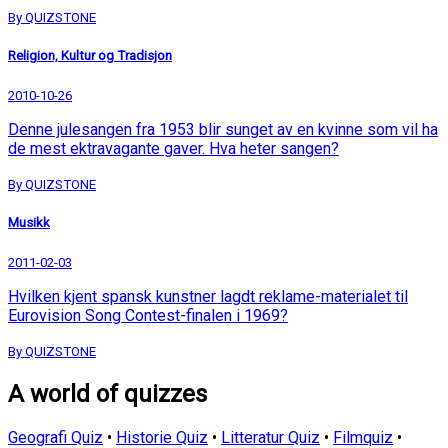
By QUIZSTONE
Religion, Kultur og Tradisjon
2010-10-26
Denne julesangen fra 1953 blir sunget av en kvinne som vil ha
de mest ektravagante gaver. Hva heter sangen?
By QUIZSTONE
Musikk
2011-02-03
Hvilken kjent spansk kunstner lagdt reklame-materialet til
Eurovision Song Contest-finalen i 1969?
By QUIZSTONE
A world of quizzes
Geografi Quiz
•
Historie Quiz
•
Litteratur Quiz
•
Filmquiz
•