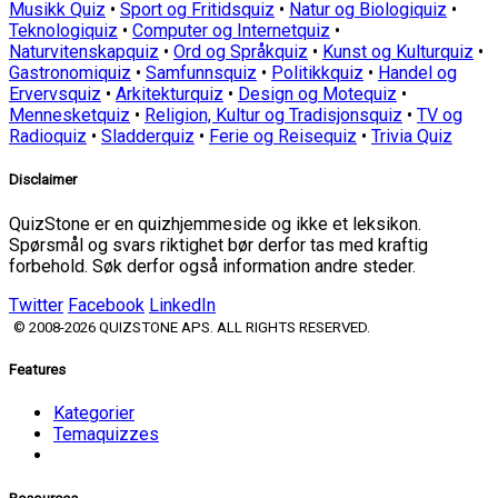
Musikk Quiz
•
Sport og Fritidsquiz
•
Natur og Biologiquiz
•
Teknologiquiz
•
Computer og Internetquiz
•
Naturvitenskapquiz
•
Ord og Språkquiz
•
Kunst og Kulturquiz
•
Gastronomiquiz
•
Samfunnsquiz
•
Politikkquiz
•
Handel og
Ervervsquiz
•
Arkitekturquiz
•
Design og Motequiz
•
Mennesketquiz
•
Religion, Kultur og Tradisjonsquiz
•
TV og
Radioquiz
•
Sladderquiz
•
Ferie og Reisequiz
•
Trivia Quiz
Disclaimer
QuizStone er en quizhjemmeside og ikke et leksikon.
Spørsmål og svars riktighet bør derfor tas med kraftig
forbehold. Søk derfor også information andre steder.
Twitter
Facebook
LinkedIn
© 2008-2026 QUIZSTONE APS. ALL RIGHTS RESERVED.
Features
Kategorier
Temaquizzes