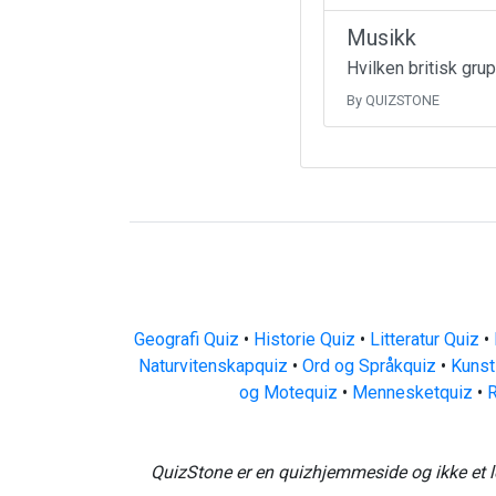
Musikk
Hvilken britisk gru
By QUIZSTONE
Geografi Quiz
•
Historie Quiz
•
Litteratur Quiz
•
Naturvitenskapquiz
•
Ord og Språkquiz
•
Kunst
og Motequiz
•
Mennesketquiz
•
R
QuizStone er en quizhjemmeside og ikke et l