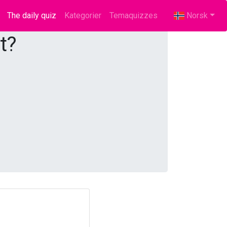
The daily quiz
(current)
Kategorier
Temaquizzes
Norsk
t?