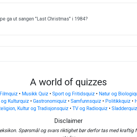
ppe ga ut sangen "Last Christmas" i 1984?
A world of quizzes
Filmquiz
•
Musikk Quiz
•
Sport og Fritidsquiz
•
Natur og Biologiq
 og Kulturquiz
•
Gastronomiquiz
•
Samfunnsquiz
•
Politikkquiz
•
H
eligion, Kultur og Tradisjonsquiz
•
TV og Radioquiz
•
Sladderqui
Disclaimer
eksikon. Spørsmål og svars riktighet bør derfor tas med kraftig 