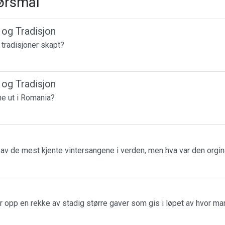
ørsmål
r og Tradisjon
e tradisjoner skapt?
r og Tradisjon
ne ut i Romania?
n av de mest kjente vintersangene i verden, men hva var den orgin
r opp en rekke av stadig større gaver som gis i løpet av hvor m