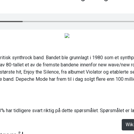
itisk synthrock band. Bandet ble grunnlagt i 1980 som et synthp
v 80-tallet et av de fremste bandene innenfor new wave/new ro
l største hit, Enjoy the Silence, fra albumet Violator og etablert
band. Depeche Mode har frem til i dag solgt flere enn 100 milli
% har tidligere svart riktig på dette spørsmålet. Spørsmålet er 
Wik