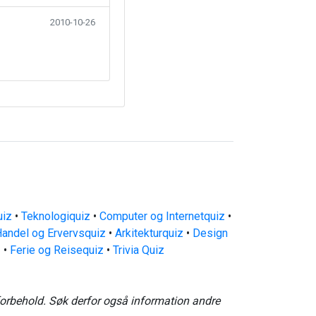
2010-10-26
uiz
•
Teknologiquiz
•
Computer og Internetquiz
•
andel og Ervervsquiz
•
Arkitekturquiz
•
Design
z
•
Ferie og Reisequiz
•
Trivia Quiz
forbehold. Søk derfor også information andre