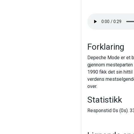
Forklaring
Depeche Mode er et br
gjennom mesteparten a
1990 fikk det sin hitti
verdens mestselgende 
over.
Statistikk
Responstid 0s (0s). 33