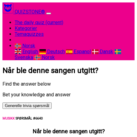
QUIZSTONE®
The daily quiz
(current)
Kategorier
Temaquizzes
Norsk
English
Deutsch
Espanol
Dansk
Svenska
Norsk
Når ble denne sangen utgitt?
Find the answer below
Bet your knowledge and answer
Generelle trivia spørsmål
MUSIKK
SPØRSMÅL #6640
Når ble denne sangen utgitt?