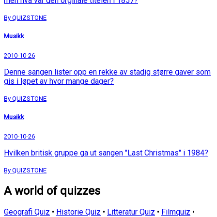
men hva var den orginale titelen i 1857?
By QUIZSTONE
Musikk
2010-10-26
Denne sangen lister opp en rekke av stadig større gaver som
gis i løpet av hvor mange dager?
By QUIZSTONE
Musikk
2010-10-26
Hvilken britisk gruppe ga ut sangen "Last Christmas" i 1984?
By QUIZSTONE
A world of quizzes
Geografi Quiz
•
Historie Quiz
•
Litteratur Quiz
•
Filmquiz
•