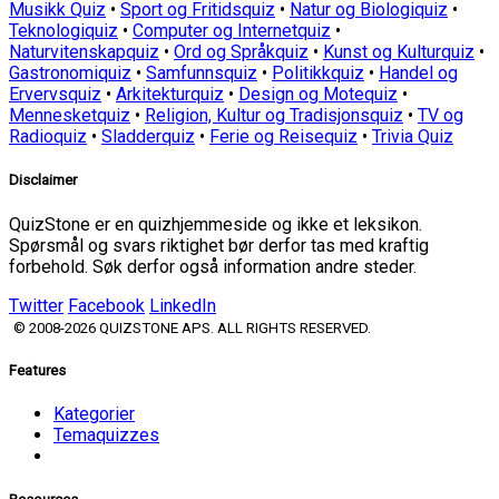
Musikk Quiz
•
Sport og Fritidsquiz
•
Natur og Biologiquiz
•
Teknologiquiz
•
Computer og Internetquiz
•
Naturvitenskapquiz
•
Ord og Språkquiz
•
Kunst og Kulturquiz
•
Gastronomiquiz
•
Samfunnsquiz
•
Politikkquiz
•
Handel og
Ervervsquiz
•
Arkitekturquiz
•
Design og Motequiz
•
Mennesketquiz
•
Religion, Kultur og Tradisjonsquiz
•
TV og
Radioquiz
•
Sladderquiz
•
Ferie og Reisequiz
•
Trivia Quiz
Disclaimer
QuizStone er en quizhjemmeside og ikke et leksikon.
Spørsmål og svars riktighet bør derfor tas med kraftig
forbehold. Søk derfor også information andre steder.
Twitter
Facebook
LinkedIn
© 2008-2026 QUIZSTONE APS. ALL RIGHTS RESERVED.
Features
Kategorier
Temaquizzes