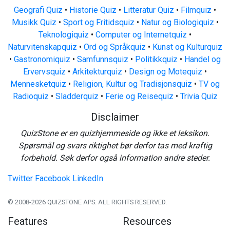
Geografi Quiz
•
Historie Quiz
•
Litteratur Quiz
•
Filmquiz
•
Musikk Quiz
•
Sport og Fritidsquiz
•
Natur og Biologiquiz
•
Teknologiquiz
•
Computer og Internetquiz
•
Naturvitenskapquiz
•
Ord og Språkquiz
•
Kunst og Kulturquiz
•
Gastronomiquiz
•
Samfunnsquiz
•
Politikkquiz
•
Handel og
Ervervsquiz
•
Arkitekturquiz
•
Design og Motequiz
•
Mennesketquiz
•
Religion, Kultur og Tradisjonsquiz
•
TV og
Radioquiz
•
Sladderquiz
•
Ferie og Reisequiz
•
Trivia Quiz
Disclaimer
QuizStone er en quizhjemmeside og ikke et leksikon.
Spørsmål og svars riktighet bør derfor tas med kraftig
forbehold. Søk derfor også information andre steder.
Twitter
Facebook
LinkedIn
© 2008-2026 QUIZSTONE APS. ALL RIGHTS RESERVED.
Features
Resources