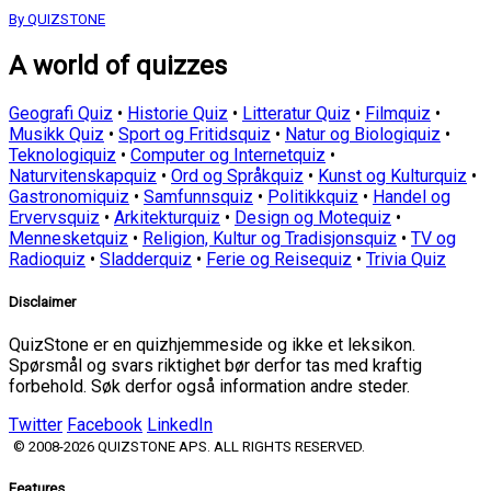
By QUIZSTONE
A world of quizzes
Geografi Quiz
•
Historie Quiz
•
Litteratur Quiz
•
Filmquiz
•
Musikk Quiz
•
Sport og Fritidsquiz
•
Natur og Biologiquiz
•
Teknologiquiz
•
Computer og Internetquiz
•
Naturvitenskapquiz
•
Ord og Språkquiz
•
Kunst og Kulturquiz
•
Gastronomiquiz
•
Samfunnsquiz
•
Politikkquiz
•
Handel og
Ervervsquiz
•
Arkitekturquiz
•
Design og Motequiz
•
Mennesketquiz
•
Religion, Kultur og Tradisjonsquiz
•
TV og
Radioquiz
•
Sladderquiz
•
Ferie og Reisequiz
•
Trivia Quiz
Disclaimer
QuizStone er en quizhjemmeside og ikke et leksikon.
Spørsmål og svars riktighet bør derfor tas med kraftig
forbehold. Søk derfor også information andre steder.
Twitter
Facebook
LinkedIn
© 2008-2026 QUIZSTONE APS. ALL RIGHTS RESERVED.
Features