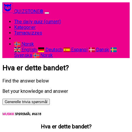
QUIZSTONE®
The daily quiz
(current)
Kategorier
Temaquizzes
Norsk
English
Deutsch
Espanol
Dansk
Svenska
Norsk
Hva er dette bandet?
Find the answer below
Bet your knowledge and answer
Generelle trivia spørsmål
MUSIKK
SPØRSMÅL #6618
Hva er dette bandet?