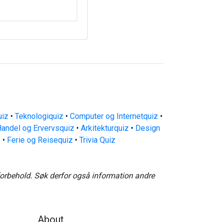
uiz
•
Teknologiquiz
•
Computer og Internetquiz
•
andel og Ervervsquiz
•
Arkitekturquiz
•
Design
z
•
Ferie og Reisequiz
•
Trivia Quiz
forbehold. Søk derfor også information andre
About