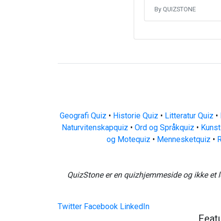
By QUIZSTONE
Geografi Quiz
•
Historie Quiz
•
Litteratur Quiz
•
Naturvitenskapquiz
•
Ord og Språkquiz
•
Kunst
og Motequiz
•
Mennesketquiz
•
R
QuizStone er en quizhjemmeside og ikke et l
Twitter
Facebook
LinkedIn
Feat