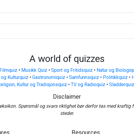
A world of quizzes
Filmquiz
•
Musikk Quiz
•
Sport og Fritidsquiz
•
Natur og Biologiq
 og Kulturquiz
•
Gastronomiquiz
•
Samfunnsquiz
•
Politikkquiz
•
H
eligion, Kultur og Tradisjonsquiz
•
TV og Radioquiz
•
Sladderqui
Disclaimer
eksikon. Spørsmål og svars riktighet bør derfor tas med kraftig 
steder.
ures
Resources