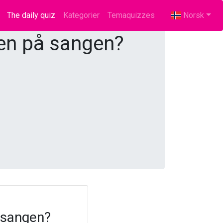
The daily quiz
(current)
Kategorier
Temaquizzes
Norsk
ten på sangen?
å sangen?