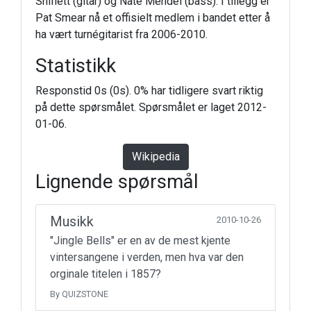
Shiflett (gitar) og Nate Mendel (bass). I tillegg er
Pat Smear nå et offisielt medlem i bandet etter å
ha vært turnégitarist fra 2006-2010.
Statistikk
Responstid 0s (0s). 0% har tidligere svart riktig
på dette spørsmålet. Spørsmålet er laget 2012-
01-06.
Wikipedia
Lignende spørsmål
Musikk
2010-10-26
"Jingle Bells" er en av de mest kjente
vintersangene i verden, men hva var den
orginale titelen i 1857?
By QUIZSTONE